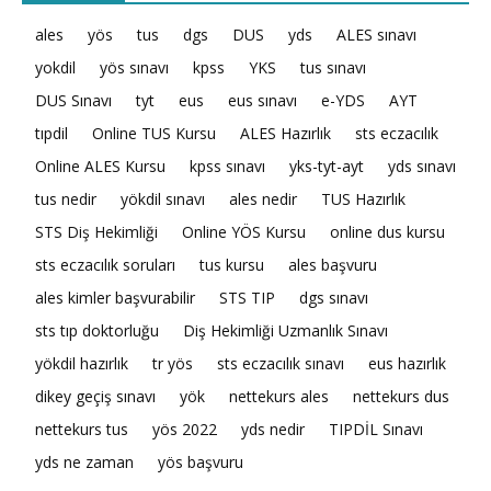
ales
yös
tus
dgs
DUS
yds
ALES sınavı
yokdil
yös sınavı
kpss
YKS
tus sınavı
DUS Sınavı
tyt
eus
eus sınavı
e-YDS
AYT
tıpdil
Online TUS Kursu
ALES Hazırlık
sts eczacılık
Online ALES Kursu
kpss sınavı
yks-tyt-ayt
yds sınavı
tus nedir
yökdil sınavı
ales nedir
TUS Hazırlık
STS Diş Hekimliği
Online YÖS Kursu
online dus kursu
sts eczacılık soruları
tus kursu
ales başvuru
ales kimler başvurabilir
STS TIP
dgs sınavı
sts tıp doktorluğu
Diş Hekimliği Uzmanlık Sınavı
yökdil hazırlık
tr yös
sts eczacılık sınavı
eus hazırlık
dikey geçiş sınavı
yök
nettekurs ales
nettekurs dus
nettekurs tus
yös 2022
yds nedir
TIPDİL Sınavı
yds ne zaman
yös başvuru