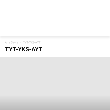
netteKURS
Ana Sayfa
TYT-YKS-AYT
TYT-YKS-AYT