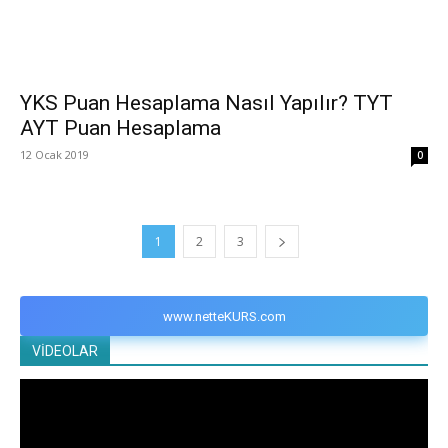
YKS Puan Hesaplama Nasıl Yapılır? TYT
AYT Puan Hesaplama
12 Ocak 2019
0
1
2
3
www.netteKURS.com
VİDEOLAR