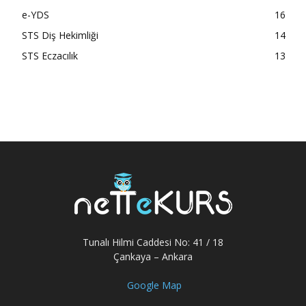
e-YDS
16
STS Diş Hekimliği
14
STS Eczacılık
13
Tunalı Hilmi Caddesi No: 41 / 18
Çankaya – Ankara
Google Map