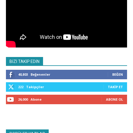
BİZİ TAKİP EDİN
40,803
Beğenenler
BEĞEN
222
Takipçiler
TAKIP ET
26,000
Abone
ABONE OL