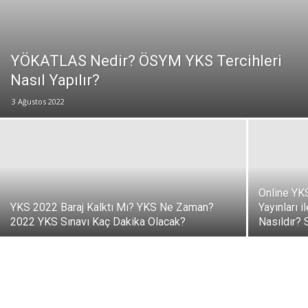
YÖKATLAS Nedir? ÖSYM YKS Tercihleri
Nasıl Yapılır?
3 Ağustos 2022
Online YK
YKS 2022 Baraj Kalktı Mı? YKS Ne Zaman?
Yayınları 
2022 YKS Sınavı Kaç Dakika Olacak?
Nasıldır?