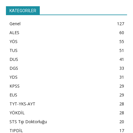
KATEGORİLER
Genel
127
ALES
60
YÖS
55
TUS
51
DUS
41
DGS
33
YDS
31
KPSS
29
EUS
29
TYT-YKS-AYT
28
YÖKDİL
28
STS Tıp Doktorluğu
20
TIPDİL
17