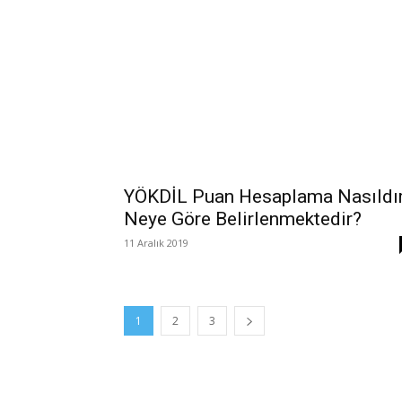
YÖKDİL Puan Hesaplama Nasıldır
Neye Göre Belirlenmektedir?
11 Aralık 2019
1
2
3