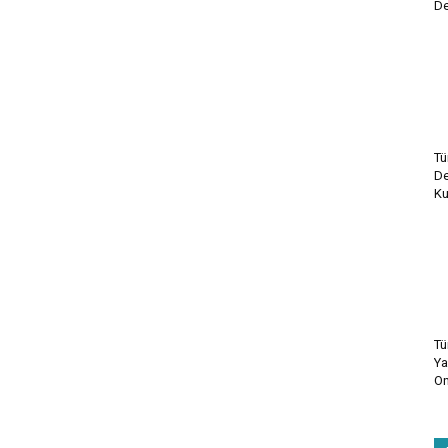
De
Tü
De
Ku
Tü
Ya
On