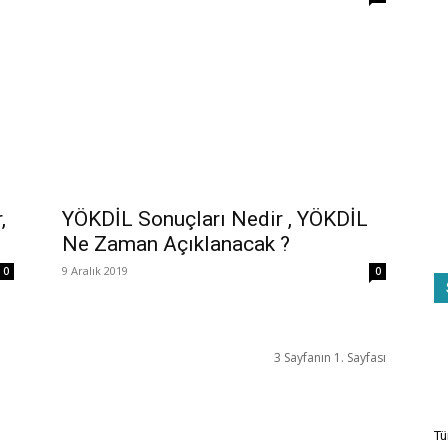
,
YÖKDİL Sonuçları Nedir , YÖKDİL
Ne Zaman Açıklanacak ?
9 Aralık 2019
0
0
3 Sayfanın 1. Sayfası
Tü