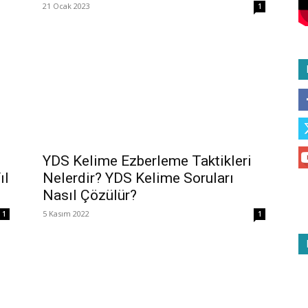
21 Ocak 2023
1
YDS Kelime Ezberleme Taktikleri
ıl
Nelerdir? YDS Kelime Soruları
Nasıl Çözülür?
5 Kasım 2022
1
1