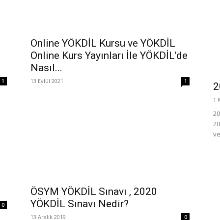
Online YÖKDİL Kursu ve YÖKDİL
Online Kurs Yayınları İle YÖKDİL’de
Nasıl...
13 Eylül 2021
1
1
2
1 
20
20
ve
ÖSYM YÖKDİL Sınavı , 2020
YÖKDİL Sınavı Nedir?
0
13 Aralık 2019
0