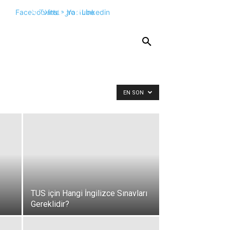
Facebook
Twitter
Instagram
Youtube
Linkedin
KPSS
DGS
YKS
YÖS
DİĞER
EN SON
TUS için Hangi İngilizce Sınavları
Gereklidir?