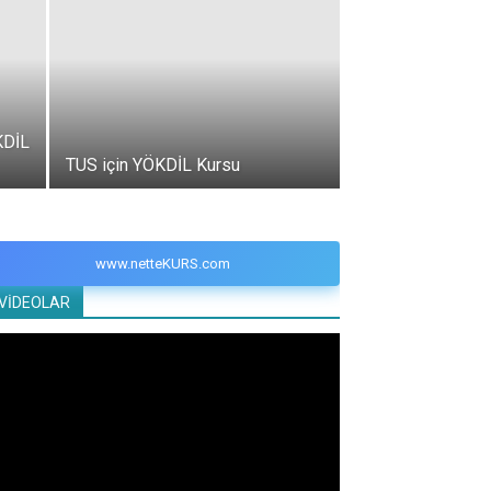
KDİL
TUS için YÖKDİL Kursu
www.netteKURS.com
VİDEOLAR