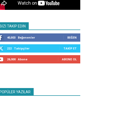
BİZİ TAKİP EDİN
40,803
Beğenenler
BEĞEN
222
Takipçiler
TAKIP ET
26,000
Abone
ABONE OL
POPÜLER YAZILAR