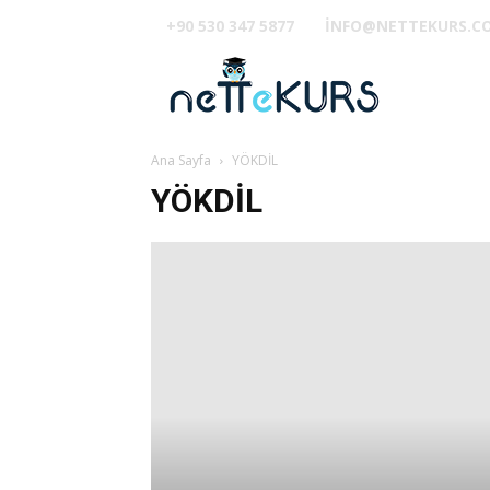
+90 530 347 5877
INFO@NETTEKURS.C
TUS
Ana Sayfa
YÖKDİL
YÖKDİL