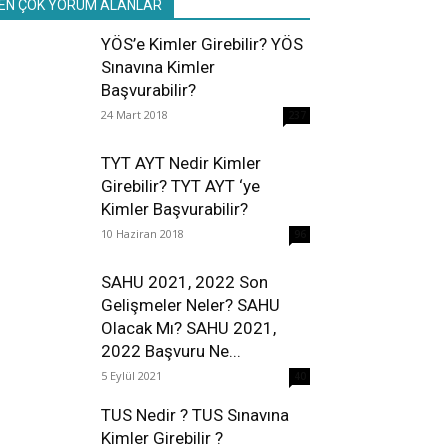
EN ÇOK YORUM ALANLAR
YÖS’e Kimler Girebilir? YÖS
Sınavına Kimler
Başvurabilir?
24 Mart 2018
237
TYT AYT Nedir Kimler
Girebilir? TYT AYT ‘ye
Kimler Başvurabilir?
10 Haziran 2018
96
SAHU 2021, 2022 Son
Gelişmeler Neler? SAHU
Olacak Mı? SAHU 2021,
2022 Başvuru Ne...
5 Eylül 2021
40
TUS Nedir ? TUS Sınavına
Kimler Girebilir ?