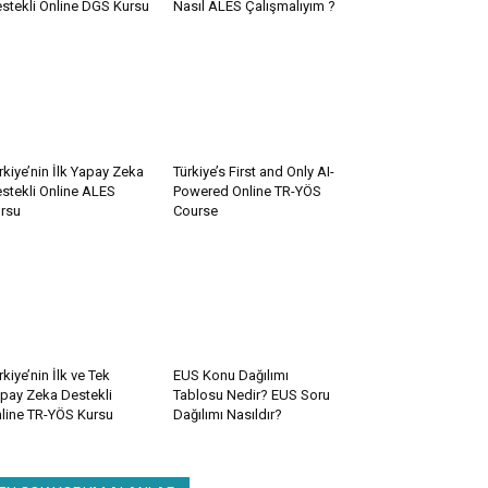
stekli Online DGS Kursu
Nasıl ALES Çalışmalıyım ?
rkiye’nin İlk Yapay Zeka
Türkiye’s First and Only AI-
stekli Online ALES
Powered Online TR-YÖS
rsu
Course
rkiye’nin İlk ve Tek
EUS Konu Dağılımı
pay Zeka Destekli
Tablosu Nedir? EUS Soru
line TR-YÖS Kursu
Dağılımı Nasıldır?