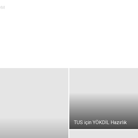
OM
DUS
EUS
SAHU
STS
TIPDİL
YÖKDİL
YDS
ALES
TUS için YÖKDİL Hazırlık