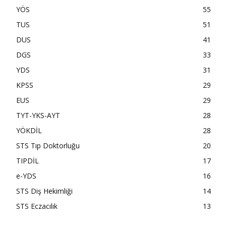
YÖS
55
TUS
51
DUS
41
DGS
33
YDS
31
KPSS
29
EUS
29
TYT-YKS-AYT
28
YÖKDİL
28
STS Tıp Doktorluğu
20
TIPDİL
17
e-YDS
16
STS Diş Hekimliği
14
STS Eczacılık
13