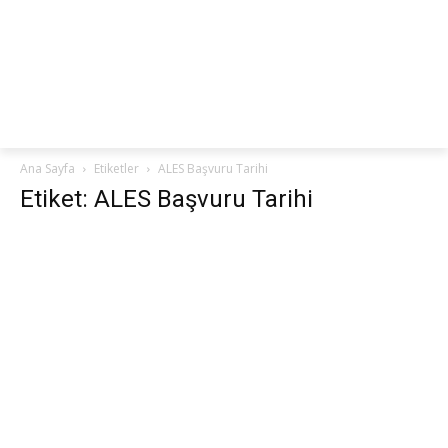
netteKURS
Ana Sayfa
Etiketler
ALES Başvuru Tarihi
Etiket: ALES Başvuru Tarihi