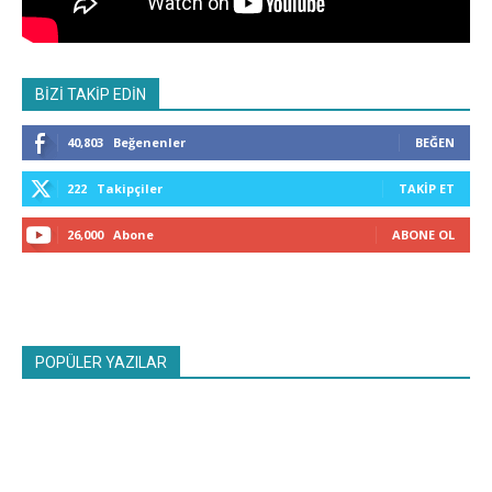
BİZİ TAKİP EDİN
40,803
Beğenenler
BEĞEN
222
Takipçiler
TAKIP ET
26,000
Abone
ABONE OL
POPÜLER YAZILAR