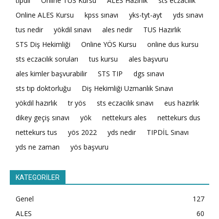
tıpdil
Online TUS Kursu
ALES Hazırlık
sts eczacılık
Online ALES Kursu
kpss sınavı
yks-tyt-ayt
yds sınavı
tus nedir
yökdil sınavı
ales nedir
TUS Hazırlık
STS Diş Hekimliği
Online YÖS Kursu
online dus kursu
sts eczacılık soruları
tus kursu
ales başvuru
ales kimler başvurabilir
STS TIP
dgs sınavı
sts tıp doktorluğu
Diş Hekimliği Uzmanlık Sınavı
yökdil hazırlık
tr yös
sts eczacılık sınavı
eus hazırlık
dikey geçiş sınavı
yök
nettekurs ales
nettekurs dus
nettekurs tus
yös 2022
yds nedir
TIPDİL Sınavı
yds ne zaman
yös başvuru
KATEGORİLER
Genel
127
ALES
60