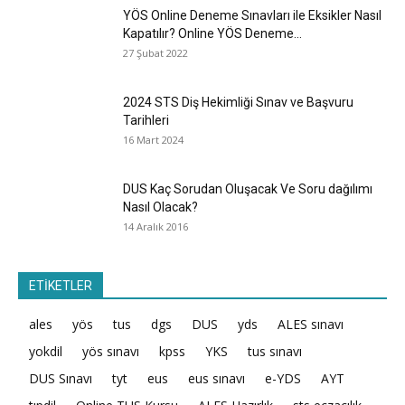
YÖS Online Deneme Sınavları ile Eksikler Nasıl
Kapatılır? Online YÖS Deneme...
27 Şubat 2022
2024 STS Diş Hekimliği Sınav ve Başvuru
Tarihleri
16 Mart 2024
DUS Kaç Sorudan Oluşacak Ve Soru dağılımı
Nasıl Olacak?
14 Aralık 2016
ETİKETLER
ales
yös
tus
dgs
DUS
yds
ALES sınavı
yokdil
yös sınavı
kpss
YKS
tus sınavı
DUS Sınavı
tyt
eus
eus sınavı
e-YDS
AYT