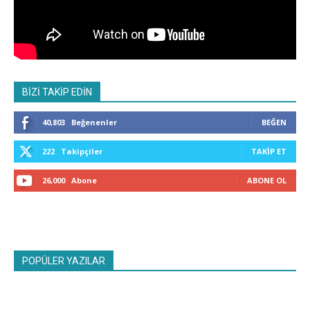
BİZİ TAKİP EDİN
40,803
Beğenenler
BEĞEN
222
Takipçiler
TAKIP ET
26,000
Abone
ABONE OL
POPÜLER YAZILAR