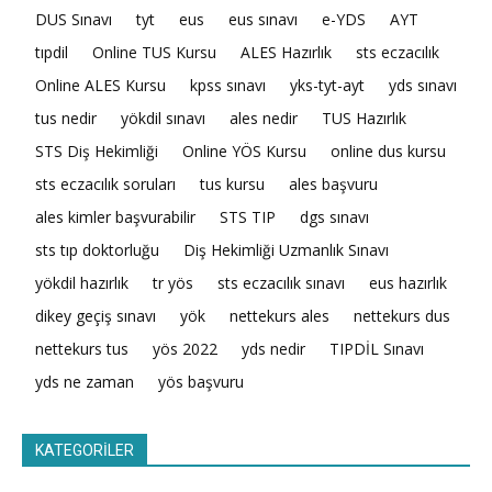
DUS Sınavı
tyt
eus
eus sınavı
e-YDS
AYT
tıpdil
Online TUS Kursu
ALES Hazırlık
sts eczacılık
Online ALES Kursu
kpss sınavı
yks-tyt-ayt
yds sınavı
tus nedir
yökdil sınavı
ales nedir
TUS Hazırlık
STS Diş Hekimliği
Online YÖS Kursu
online dus kursu
sts eczacılık soruları
tus kursu
ales başvuru
ales kimler başvurabilir
STS TIP
dgs sınavı
sts tıp doktorluğu
Diş Hekimliği Uzmanlık Sınavı
yökdil hazırlık
tr yös
sts eczacılık sınavı
eus hazırlık
dikey geçiş sınavı
yök
nettekurs ales
nettekurs dus
nettekurs tus
yös 2022
yds nedir
TIPDİL Sınavı
yds ne zaman
yös başvuru
KATEGORİLER