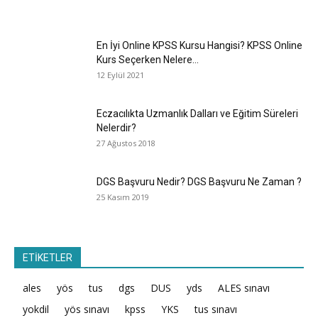
En İyi Online KPSS Kursu Hangisi? KPSS Online
Kurs Seçerken Nelere...
12 Eylül 2021
Eczacılıkta Uzmanlık Dalları ve Eğitim Süreleri
Nelerdir?
27 Ağustos 2018
DGS Başvuru Nedir? DGS Başvuru Ne Zaman ?
25 Kasım 2019
ETİKETLER
ales
yös
tus
dgs
DUS
yds
ALES sınavı
yokdil
yös sınavı
kpss
YKS
tus sınavı