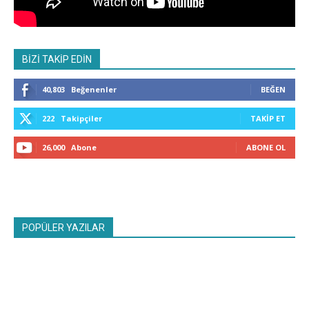
BİZİ TAKİP EDİN
40,803
Beğenenler
BEĞEN
222
Takipçiler
TAKIP ET
26,000
Abone
ABONE OL
POPÜLER YAZILAR