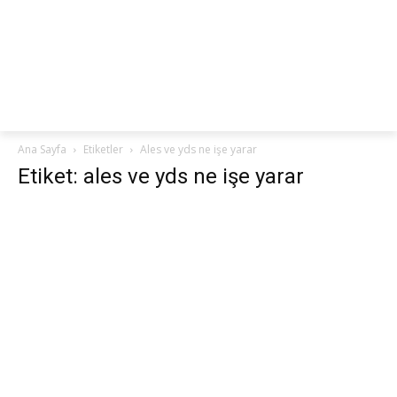
netteKURS
Ana Sayfa
Etiketler
Ales ve yds ne işe yarar
Etiket: ales ve yds ne işe yarar