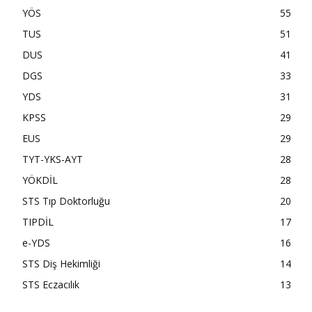
YÖS
55
TUS
51
DUS
41
DGS
33
YDS
31
KPSS
29
EUS
29
TYT-YKS-AYT
28
YÖKDİL
28
STS Tıp Doktorluğu
20
TIPDİL
17
e-YDS
16
STS Diş Hekimliği
14
STS Eczacılık
13