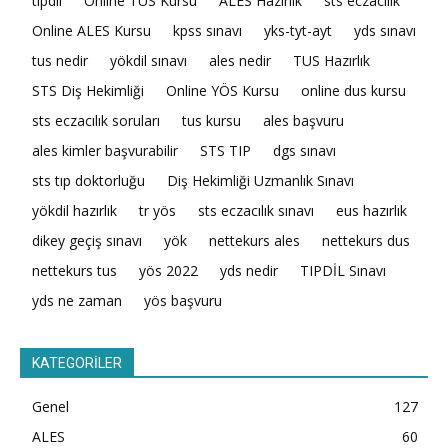
tıpdil
Online TUS Kursu
ALES Hazırlık
sts eczacılık
Online ALES Kursu
kpss sınavı
yks-tyt-ayt
yds sınavı
tus nedir
yökdil sınavı
ales nedir
TUS Hazırlık
STS Diş Hekimliği
Online YÖS Kursu
online dus kursu
sts eczacılık soruları
tus kursu
ales başvuru
ales kimler başvurabilir
STS TIP
dgs sınavı
sts tıp doktorluğu
Diş Hekimliği Uzmanlık Sınavı
yökdil hazırlık
tr yös
sts eczacılık sınavı
eus hazırlık
dikey geçiş sınavı
yök
nettekurs ales
nettekurs dus
nettekurs tus
yös 2022
yds nedir
TIPDİL Sınavı
yds ne zaman
yös başvuru
KATEGORİLER
Genel
127
ALES
60