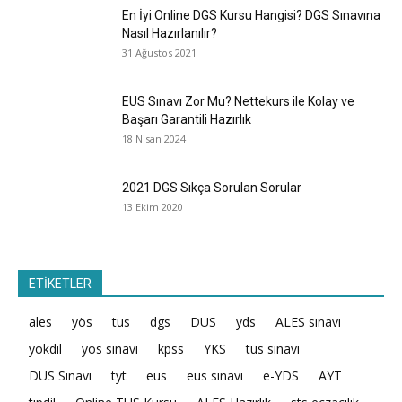
En İyi Online DGS Kursu Hangisi? DGS Sınavına
Nasıl Hazırlanılır?
31 Ağustos 2021
EUS Sınavı Zor Mu? Nettekurs ile Kolay ve
Başarı Garantili Hazırlık
18 Nisan 2024
2021 DGS Sıkça Sorulan Sorular
13 Ekim 2020
ETİKETLER
ales
yös
tus
dgs
DUS
yds
ALES sınavı
yokdil
yös sınavı
kpss
YKS
tus sınavı
DUS Sınavı
tyt
eus
eus sınavı
e-YDS
AYT