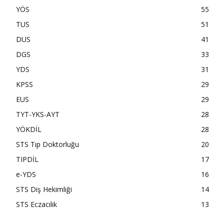
YÖS
55
TUS
51
DUS
41
DGS
33
YDS
31
KPSS
29
EUS
29
TYT-YKS-AYT
28
YÖKDİL
28
STS Tıp Doktorluğu
20
TIPDİL
17
e-YDS
16
STS Diş Hekimliği
14
STS Eczacılık
13