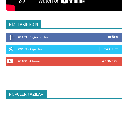
BİZİ TAKİP EDİN
40,803
Beğenenler
BEĞEN
222
Takipçiler
TAKIP ET
26,000
Abone
ABONE OL
POPÜLER YAZILAR