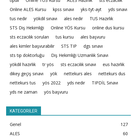
tıpdil
Online TUS Kursu
ALES Hazırlık
sts eczacılık
Online ALES Kursu
kpss sınavı
yks-tyt-ayt
yds sınavı
tus nedir
yökdil sınavı
ales nedir
TUS Hazırlık
STS Diş Hekimliği
Online YÖS Kursu
online dus kursu
sts eczacılık soruları
tus kursu
ales başvuru
ales kimler başvurabilir
STS TIP
dgs sınavı
sts tıp doktorluğu
Diş Hekimliği Uzmanlık Sınavı
yökdil hazırlık
tr yös
sts eczacılık sınavı
eus hazırlık
dikey geçiş sınavı
yök
nettekurs ales
nettekurs dus
nettekurs tus
yös 2022
yds nedir
TIPDİL Sınavı
yds ne zaman
yös başvuru
KATEGORİLER
Genel
127
ALES
60