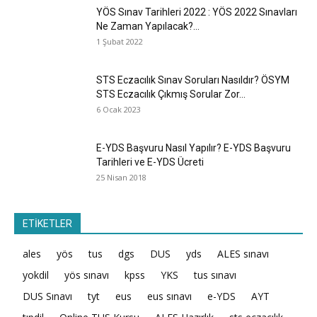
YÖS Sınav Tarihleri 2022 : YÖS 2022 Sınavları
Ne Zaman Yapılacak?...
1 Şubat 2022
STS Eczacılık Sınav Soruları Nasıldır? ÖSYM
STS Eczacılık Çıkmış Sorular Zor...
6 Ocak 2023
E-YDS Başvuru Nasıl Yapılır? E-YDS Başvuru
Tarihleri ve E-YDS Ücreti
25 Nisan 2018
ETİKETLER
ales
yös
tus
dgs
DUS
yds
ALES sınavı
yokdil
yös sınavı
kpss
YKS
tus sınavı
DUS Sınavı
tyt
eus
eus sınavı
e-YDS
AYT