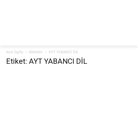
netteKURS
Ana Sayfa
Etiketler
AYT YABANCI DİL
Etiket: AYT YABANCI DİL