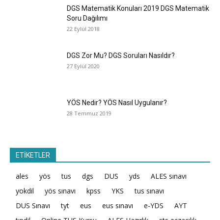
DGS Matematik Konuları 2019 DGS Matematik
Soru Dağılımı
22 Eylül 2018
DGS Zor Mu? DGS Soruları Nasıldır?
27 Eylül 2020
YÖS Nedir? YÖS Nasıl Uygulanır?
28 Temmuz 2019
ETİKETLER
ales
yös
tus
dgs
DUS
yds
ALES sınavı
yokdil
yös sınavı
kpss
YKS
tus sınavı
DUS Sınavı
tyt
eus
eus sınavı
e-YDS
AYT