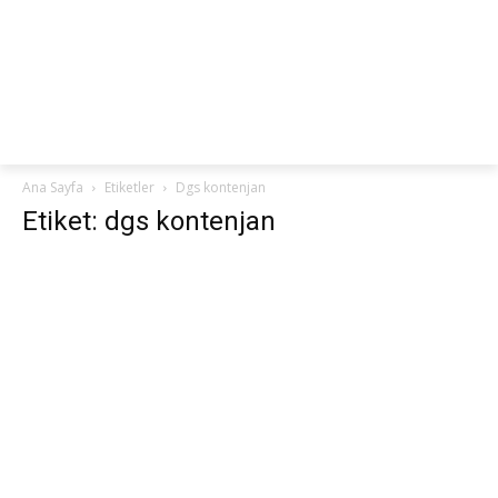
netteKURS
Ana Sayfa
Etiketler
Dgs kontenjan
Etiket: dgs kontenjan