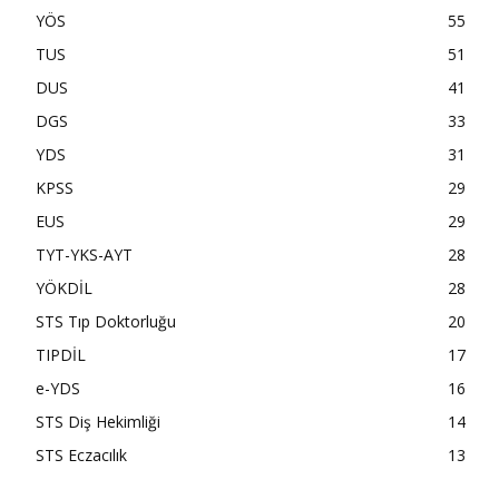
YÖS
55
TUS
51
DUS
41
DGS
33
YDS
31
KPSS
29
EUS
29
TYT-YKS-AYT
28
YÖKDİL
28
STS Tıp Doktorluğu
20
TIPDİL
17
e-YDS
16
STS Diş Hekimliği
14
STS Eczacılık
13