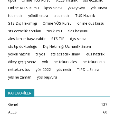
tıpdil
Online TUS Kursu
ALES Hazırlık
sts eczacılık
Online ALES Kursu
kpss sınavı
yks-tyt-ayt
yds sınavı
tus nedir
yökdil sınavı
ales nedir
TUS Hazırlık
STS Diş Hekimliği
Online YÖS Kursu
online dus kursu
sts eczacılık soruları
tus kursu
ales başvuru
ales kimler başvurabilir
STS TIP
dgs sınavı
sts tıp doktorluğu
Diş Hekimliği Uzmanlık Sınavı
yökdil hazırlık
tr yös
sts eczacılık sınavı
eus hazırlık
dikey geçiş sınavı
yök
nettekurs ales
nettekurs dus
nettekurs tus
yös 2022
yds nedir
TIPDİL Sınavı
yds ne zaman
yös başvuru
KATEGORİLER
Genel
127
ALES
60