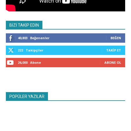
BİZİ TAKİP EDİN
40,803
Beğenenler
BEĞEN
222
Takipçiler
TAKIP ET
26,000
Abone
ABONE OL
POPÜLER YAZILAR