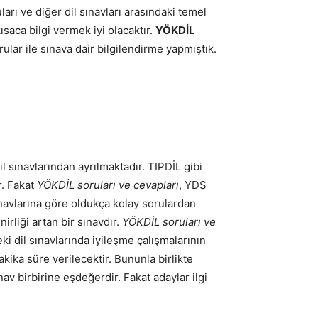
arı ve diğer dil sınavları arasındaki temel
aca bilgi vermek iyi olacaktır.
YÖKDİL
ular ile sınava dair bilgilendirme yapmıştık.
l sınavlarından ayrılmaktadır. TIPDİL gibi
r. Fakat
YÖKDİL soruları ve cevapları
, YDS
ınavlarına göre oldukça kolay sorulardan
rliği artan bir sınavdır.
YÖKDİL soruları ve
i dil sınavlarında iyileşme çalışmalarının
kika süre verilecektir. Bununla birlikte
av birbirine eşdeğerdir. Fakat adaylar ilgi