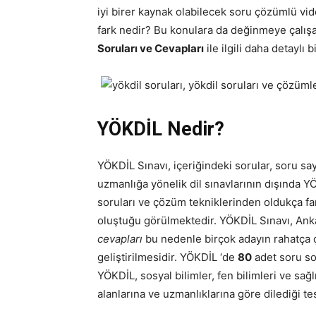
iyi birer kaynak olabilecek soru çözümlü vide
fark nedir? Bu konulara da değinmeye çalışa
Soruları ve Cevapları
ile ilgili daha detaylı 
YÖKDİL Nedir?
YÖKDİL Sınavı, içeriğindeki sorular, soru say
uzmanlığa yönelik dil sınavlarının dışında Y
soruları ve çözüm tekniklerinden oldukça far
oluştuğu görülmektedir. YÖKDİL Sınavı, Ankara
cevapları
bu nedenle birçok adayın rahatça çö
geliştirilmesidir. YÖKDİL ‘de
80
adet soru so
YÖKDİL, sosyal bilimler, fen bilimleri ve sağ
alanlarına ve uzmanlıklarına göre dilediği te