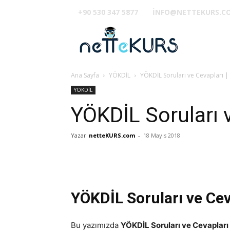
+90 530 347 5877
INFO@NETTEKURS.C
TUS
Ana Sayfa
YÖKDİL
YÖKDİL Soruları ve Cevapları |
YÖKDİL
YÖKDİL Soruları 
Yazar
netteKURS.com
-
18 Mayıs 2018
YÖKDİL Soruları ve Cev
Bu yazımızda
YÖKDİL Soruları ve Cevapları