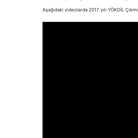
Aşağıdaki videolarda 2017 yılı YÖKDİL Çıkmış