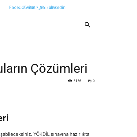
Facebook
Twitter
Instagram
Youtube
Linkedin
KPSS
DGS
YKS
YÖS
DİĞER
uların Çözümleri
8156
0
eri
şabileceksiniz. YÖKDİL sınavına hazırlıkta