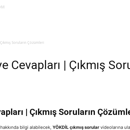
OM
DUS
EUS
SAHU
STS
TIPDİL
YÖKDİL
YDS
ALES
 Çıkmış Soruların Çözümleri
ve Cevapları | Çıkmış Sor
apları | Çıkmış Soruların Çözüml
hakkında bilgi alabilecek,
YÖKDİL çıkmış sorular
videolarına ula