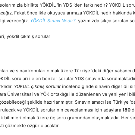
olarımızla birlikte YÖKDİL ‘in YDS ‘den farkı nedir? YÖKDİL sorul
cağız. Fakat öncelikle okuyucularımıza YÖKDİL nedir hakkında kıs
bilgi vereceğiz.
YÖKDİL Sınavı Nedir?
yazımızda sıkça sorulan sor
ıları ve sınav konuları olmak üzere Türkiye ‘deki diğer yabancı di
ÖKDİL soruları ile en benzer sorular YDS sınavında sorulmaktadı
klıdır.
YÖKDİL çıkmış sorular
incelendiğinde sınavın diğer dil s
 Üniversitesi ve YÖK ortaklığı ile düzenlenen ve yeni yeni bilini
zebileceği şekilde hazırlanmıştır. Sınavın amacı ise Türkiye ‘dek
rulacak ve YÖKDİL sorularının cevaplanması için adaylara
180
da
lık bilimleri olmak üzere üç soru grubundan oluşmaktadır. Her sın
sti çözmekte özgür olacaktır.