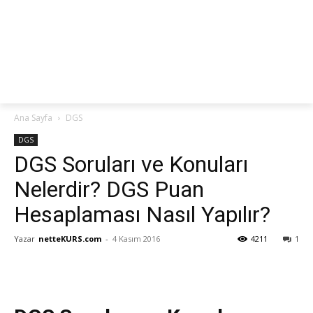
netteKURS
Ana Sayfa
DGS
DGS
DGS Soruları ve Konuları
Nelerdir? DGS Puan
Hesaplaması Nasıl Yapılır?
Yazar
netteKURS.com
-
4 Kasım 2016
4211
1