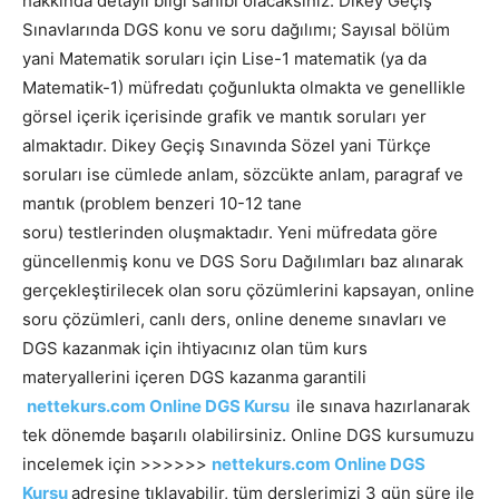
hakkında detaylı bilgi sahibi olacaksınız. Dikey Geçiş
Sınavlarında DGS konu ve soru dağılımı; Sayısal bölüm
yani Matematik soruları için Lise-1 matematik (ya da
Matematik-1) müfredatı çoğunlukta olmakta ve genellikle
görsel içerik içerisinde grafik ve mantık soruları yer
almaktadır. Dikey Geçiş Sınavında Sözel yani Türkçe
soruları ise cümlede anlam, sözcükte anlam, paragraf ve
mantık (problem benzeri 10-12 tane
soru) testlerinden oluşmaktadır. Yeni müfredata göre
güncellenmiş konu ve DGS Soru Dağılımları baz alınarak
gerçekleştirilecek olan soru çözümlerini kapsayan, online
soru çözümleri, canlı ders, online deneme sınavları ve
DGS kazanmak için ihtiyacınız olan tüm kurs
materyallerini içeren DGS kazanma garantili
nettekurs.com Online DGS Kursu
ile sınava hazırlanarak
tek dönemde başarılı olabilirsiniz. Online DGS kursumuzu
incelemek için >>>>>>
nettekurs.com Online DGS
Kursu
adresine tıklayabilir, tüm derslerimizi 3 gün süre ile