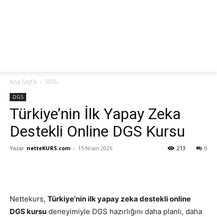
netteKURS
Ana Sayfa
DGS
DGS
Türkiye’nin İlk Yapay Zeka
Destekli Online DGS Kursu
Yazar
netteKURS.com
-
15 Nisan 2026
213
0
Nettekurs,
Türkiye’nin ilk yapay zeka destekli online
DGS kursu
deneyimiyle DGS hazırlığını daha planlı, daha