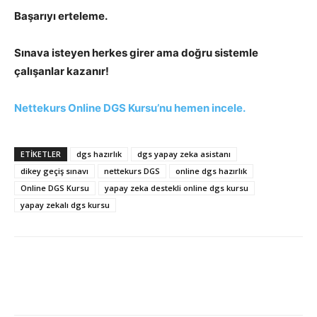
Başarıyı erteleme.
Sınava isteyen herkes girer ama doğru sistemle
çalışanlar kazanır!
Nettekurs Online DGS Kursu’nu hemen incele.
ETIKETLER
dgs hazırlık
dgs yapay zeka asistanı
dikey geçiş sınavı
nettekurs DGS
online dgs hazırlık
Online DGS Kursu
yapay zeka destekli online dgs kursu
yapay zekalı dgs kursu