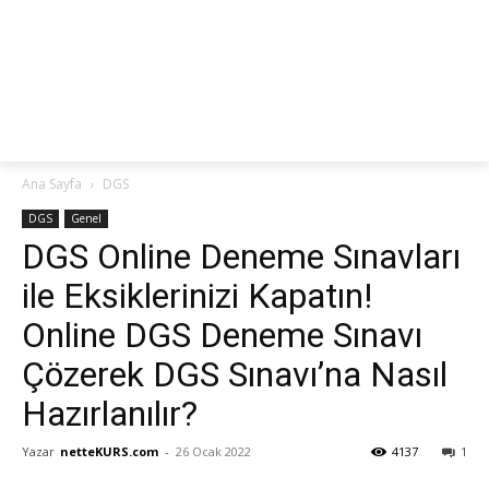
netteKURS
Ana Sayfa
DGS
DGS
Genel
DGS Online Deneme Sınavları
ile Eksiklerinizi Kapatın!
Online DGS Deneme Sınavı
Çözerek DGS Sınavı’na Nasıl
Hazırlanılır?
Yazar
netteKURS.com
-
26 Ocak 2022
4137
1