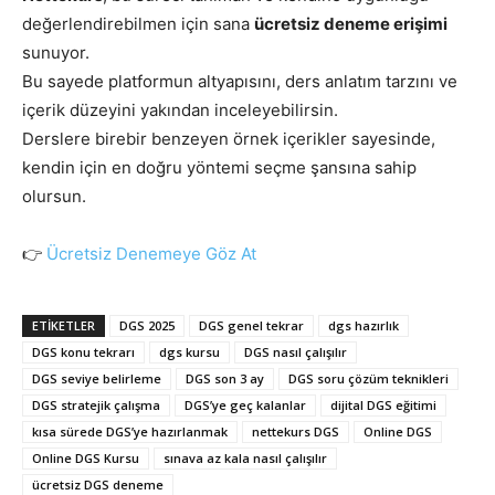
değerlendirebilmen için sana
ücretsiz deneme erişimi
sunuyor.
Bu sayede platformun altyapısını, ders anlatım tarzını ve
içerik düzeyini yakından inceleyebilirsin.
Derslere birebir benzeyen örnek içerikler sayesinde,
kendin için en doğru yöntemi seçme şansına sahip
olursun.
👉
Ücretsiz Denemeye Göz At
ETIKETLER
DGS 2025
DGS genel tekrar
dgs hazırlık
DGS konu tekrarı
dgs kursu
DGS nasıl çalışılır
DGS seviye belirleme
DGS son 3 ay
DGS soru çözüm teknikleri
DGS stratejik çalışma
DGS’ye geç kalanlar
dijital DGS eğitimi
kısa sürede DGS’ye hazırlanmak
nettekurs DGS
Online DGS
Online DGS Kursu
sınava az kala nasıl çalışılır
ücretsiz DGS deneme