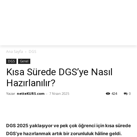
netteKURS
Ana Sayfa
DGS
DGS
Genel
Kısa Sürede DGS’ye Nasıl
Hazırlanılır?
Yazar
netteKURS.com
-
7 Nisan 2025
424
0
DGS 2025 yaklaşıyor ve pek çok öğrenci için kısa sürede
DGS’ye hazırlanmak artık bir zorunluluk hâline geldi.