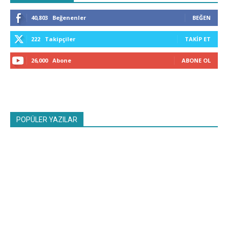
40,803
Beğenenler
BEĞEN
222
Takipçiler
TAKIP ET
26,000
Abone
ABONE OL
POPÜLER YAZILAR