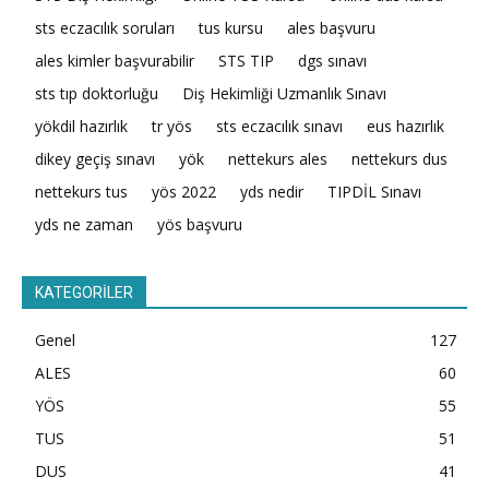
sts eczacılık soruları
tus kursu
ales başvuru
ales kimler başvurabilir
STS TIP
dgs sınavı
sts tıp doktorluğu
Diş Hekimliği Uzmanlık Sınavı
yökdil hazırlık
tr yös
sts eczacılık sınavı
eus hazırlık
dikey geçiş sınavı
yök
nettekurs ales
nettekurs dus
nettekurs tus
yös 2022
yds nedir
TIPDİL Sınavı
yds ne zaman
yös başvuru
KATEGORİLER
Genel
127
ALES
60
YÖS
55
TUS
51
DUS
41