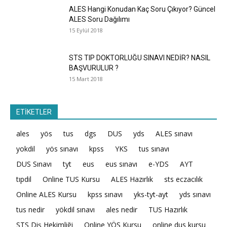
ALES Hangi Konudan Kaç Soru Çıkıyor? Güncel
ALES Soru Dağılımı
15 Eylül 2018
STS TIP DOKTORLUĞU SINAVI NEDİR? NASIL
BAŞVURULUR ?
15 Mart 2018
ETİKETLER
ales
yös
tus
dgs
DUS
yds
ALES sınavı
yokdil
yös sınavı
kpss
YKS
tus sınavı
DUS Sınavı
tyt
eus
eus sınavı
e-YDS
AYT
tıpdil
Online TUS Kursu
ALES Hazırlık
sts eczacılık
Online ALES Kursu
kpss sınavı
yks-tyt-ayt
yds sınavı
tus nedir
yökdil sınavı
ales nedir
TUS Hazırlık
STS Diş Hekimliği
Online YÖS Kursu
online dus kursu