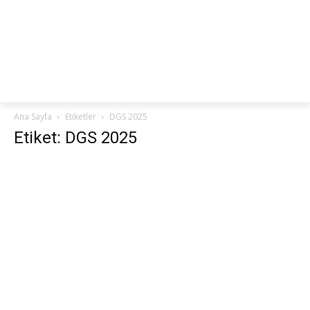
netteKURS
Ana Sayfa
Etiketler
DGS 2025
Etiket: DGS 2025