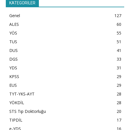
KATEGORİLER
Genel
127
ALES
60
YÖS
55
TUS
51
DUS
41
DGS
33
YDS
31
KPSS
29
EUS
29
TYT-YKS-AYT
28
YÖKDİL
28
STS Tıp Doktorluğu
20
TIPDİL
17
e-YDS
16