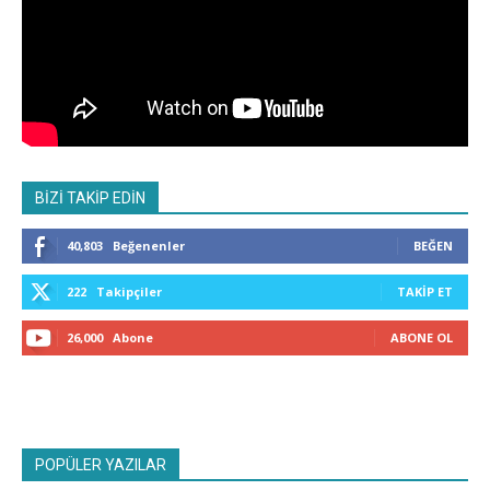
BİZİ TAKİP EDİN
40,803
Beğenenler
BEĞEN
222
Takipçiler
TAKIP ET
26,000
Abone
ABONE OL
POPÜLER YAZILAR