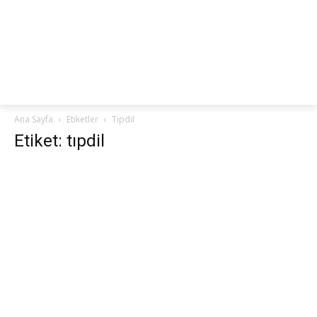
netteKURS
Ana Sayfa
Etiketler
Tıpdil
Etiket: tıpdil