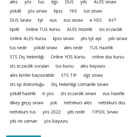
ales
yös
tus
dgs
DUS
yds
ALES sınavı
yokdil
yös sınavı
kpss
YKS
tus sınavı
DUS Sınavı
tyt
eus
eus sınavı
e-YDS
AYT
tıpdil
Online TUS Kursu
ALES Hazırlık
sts eczacılık
Online ALES Kursu
kpss sınavı
yks-tyt-ayt
yds sınavı
tus nedir
yökdil sınavı
ales nedir
TUS Hazırlık
STS Diş Hekimliği
Online YÖS Kursu
online dus kursu
sts eczacılık soruları
tus kursu
ales başvuru
ales kimler başvurabilir
STS TIP
dgs sınavı
sts tıp doktorluğu
Diş Hekimliği Uzmanlık Sınavı
yökdil hazırlık
tr yös
sts eczacılık sınavı
eus hazırlık
dikey geçiş sınavı
yök
nettekurs ales
nettekurs dus
nettekurs tus
yös 2022
yds nedir
TIPDİL Sınavı
yds ne zaman
yös başvuru