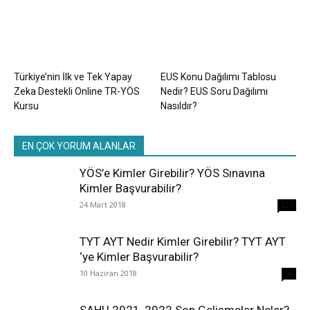
Türkiye’nin İlk ve Tek Yapay
EUS Konu Dağılımı Tablosu
Zeka Destekli Online TR-YÖS
Nedir? EUS Soru Dağılımı
Kursu
Nasıldır?
EN ÇOK YORUM ALANLAR
YÖS’e Kimler Girebilir? YÖS Sınavına
Kimler Başvurabilir?
24 Mart 2018
237
TYT AYT Nedir Kimler Girebilir? TYT AYT
‘ye Kimler Başvurabilir?
10 Haziran 2018
96
SAHU 2021, 2022 Son Gelişmeler Neler?