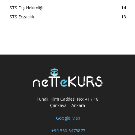
STS Diş Hekimliği
14
STS Eczacılık
13
Tunalı Hilmi Caddesi No: 41 / 18
Çankaya – Ankara
Google Map
+90 530 3475877