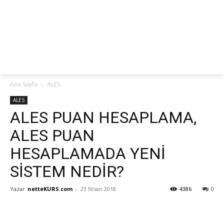
netteKURS
Ana Sayfa
ALES
ALES
ALES PUAN HESAPLAMA,
ALES PUAN
HESAPLAMADA YENİ
SİSTEM NEDİR?
Yazar
netteKURS.com
-
23 Nisan 2018
4386
0