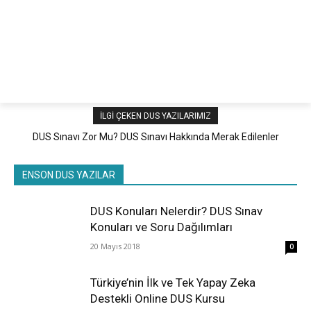
netteKURS
İLGI ÇEKEN DUS YAZILARIMIZ
DUS Sınavı Zor Mu? DUS Sınavı Hakkında Merak Edilenler
Tümü
Öne Çıkan
Tüm zamanların en iyileri
ENSON DUS YAZILAR
Daha Fazla
DUS Konuları Nelerdir? DUS Sınav
Konuları ve Soru Dağılımları
20 Mayıs 2018
0
Türkiye’nin İlk ve Tek Yapay Zeka
Destekli Online DUS Kursu