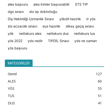
ales başvuru
ales kimler başvurabilir
STS TIP
dgs sınavı
sts tıp doktorluğu
Diş Hekimliği Uzmanlık Sınavı
yökdil hazırlık
tr yös
sts eczacılık sınavı
eus hazırlık
dikey geçiş sınavı
yök
nettekurs ales
nettekurs dus
nettekurs tus
yös 2022
yds nedir
TIPDİL Sınavı
yds ne zaman
yös başvuru
KATEGORİLER
Genel
127
ALES
60
YÖS
55
TUS
51
DUS
41