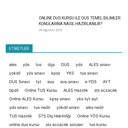
ONLİNE DUS KURSU İLE DUS TEMEL BİLİMLER
KONULARINA NASIL HAZIRLANILIR?
28 Ağustos 2022
ETİKETLER
ales
yös
tus
dgs
DUS
yds
ALES sınavı
yokdil
yös sınavı
kpss
YKS
tus sınavı
DUS Sınavı
tyt
eus
eus sınavı
e-YDS
AYT
tıpdil
Online TUS Kursu
ALES Hazırlık
sts eczacılık
Online ALES Kursu
kpss sınavı
yks-tyt-ayt
yds sınavı
tus nedir
yökdil sınavı
ales nedir
TUS Hazırlık
STS Diş Hekimliği
Online YÖS Kursu
online dus kursu
sts eczacılık soruları
tus kursu