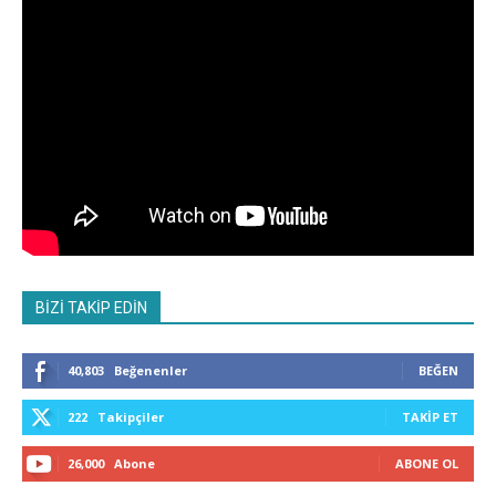
BİZİ TAKİP EDİN
40,803
Beğenenler
BEĞEN
222
Takipçiler
TAKIP ET
26,000
Abone
ABONE OL