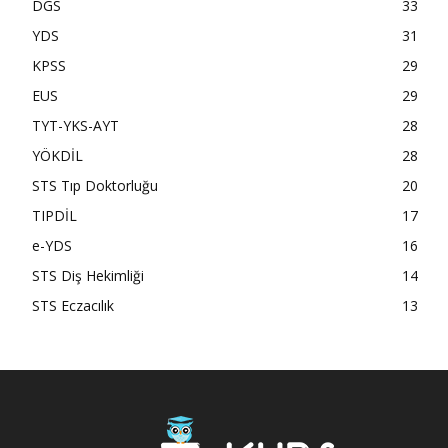
DGS
33
YDS
31
KPSS
29
EUS
29
TYT-YKS-AYT
28
YÖKDİL
28
STS Tıp Doktorluğu
20
TIPDİL
17
e-YDS
16
STS Diş Hekimliği
14
STS Eczacılık
13