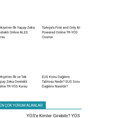
rkiye’nin İlk Yapay Zeka
Türkiye’s First and Only AI-
stekli Online ALES
Powered Online TR-YÖS
rsu
Course
rkiye’nin İlk ve Tek
EUS Konu Dağılımı
pay Zeka Destekli
Tablosu Nedir? EUS Soru
line TR-YÖS Kursu
Dağılımı Nasıldır?
EN ÇOK YORUM ALANLAR
YÖS’e Kimler Girebilir? YÖS