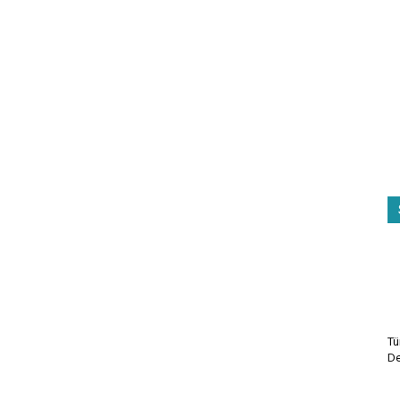
Tü
De