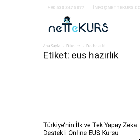
+90 530 347 5877
INFO@NETTEKURS.C
TUS
Ana Sayfa
Etiketler
Eus hazırlık
Etiket: eus hazırlık
Türkiye’nin İlk ve Tek Yapay Zeka
Destekli Online EUS Kursu