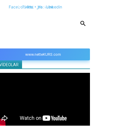
Facebook
Twitter
Instagram
Youtube
Linkedin
KPSS
DGS
YKS
YÖS
DİĞER
www.netteKURS.com
VİDEOLAR