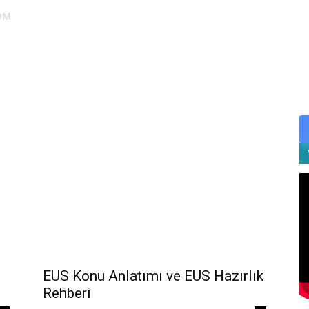
OM
DUS
EUS
SAHU
STS
TIPDİL
YÖKDİL
YDS
ALES
EUS Konu Anlatımı ve EUS Hazırlık
Rehberi