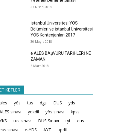
Yetenek Deneme Sınavı
27 Nisan 2018
İstanbul Üniversitesi YÖS
Bölümleri ve İstanbul Üniversitesi
YÖS Kontenjanları 2017
30 Mayıs 2018
e ALES BAŞVURU TARİHLERİ NE
ZAMAN
6 Mart 2018
ETİKETLER
ales
yös
tus
dgs
DUS
yds
ALES sınavı
yokdil
yös sınavı
kpss
YKS
tus sınavı
DUS Sınavı
tyt
eus
eus sınavı
e-YDS
AYT
tıpdil