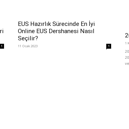
EUS Hazırlık Sürecinde En İyi
ri
Online EUS Dershanesi Nasıl
2
Seçilir?
1 
11 Ocak 2023
1
1
20
20
ve