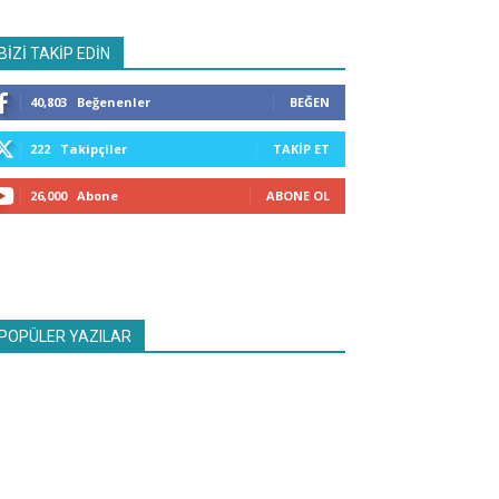
BİZİ TAKİP EDİN
40,803
Beğenenler
BEĞEN
222
Takipçiler
TAKIP ET
26,000
Abone
ABONE OL
POPÜLER YAZILAR