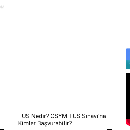
OM
DUS
EUS
SAHU
STS
TIPDİL
YÖKDİL
YDS
ALES
TUS Nedir? ÖSYM TUS Sınavı’na
Kimler Başvurabilir?