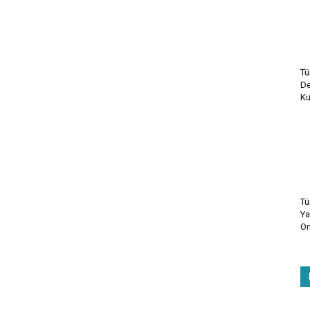
Tü
De
Ku
Tü
Ya
On