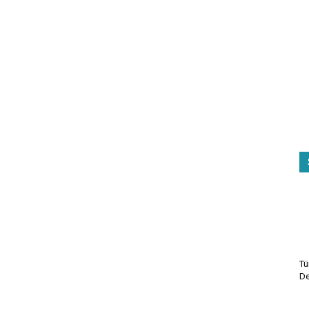
Tü
De