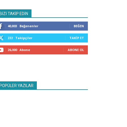
BİZİ TAKİP EDİN
40,803
Beğenenler
BEĞEN
222
Takipçiler
TAKIP ET
26,000
Abone
ABONE OL
POPÜLER YAZILAR