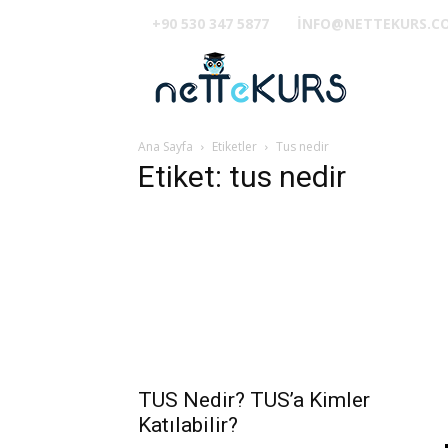
+90 530 347 5877
INFO@NETTEKURS.C
TUS
Ana Sayfa
Etiketler
Tus nedir
Etiket: tus nedir
TUS Nedir? TUS’a Kimler
Katılabilir?