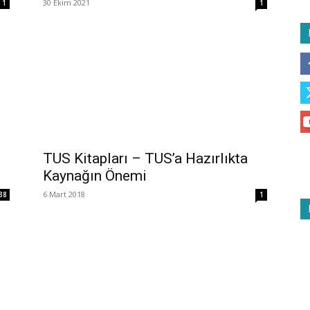
30 Ekim 2021
1
1
TUS Kitapları – TUS’a Hazırlıkta
Kaynağın Önemi
6 Mart 2018
38
1