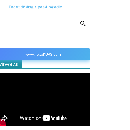
Facebook
Twitter
Instagram
Youtube
Linkedin
KPSS
DGS
YKS
YÖS
DİĞER
www.netteKURS.com
VİDEOLAR