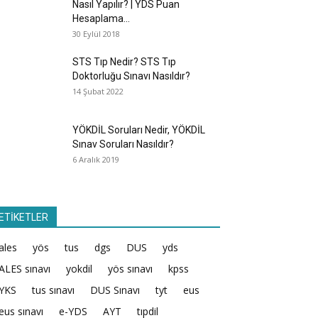
Nasıl Yapılır? | YDS Puan
Hesaplama...
30 Eylül 2018
STS Tıp Nedir? STS Tıp
Doktorluğu Sınavı Nasıldır?
14 Şubat 2022
YÖKDİL Soruları Nedir, YÖKDİL
Sınav Soruları Nasıldır?
6 Aralık 2019
ETİKETLER
ales
yös
tus
dgs
DUS
yds
ALES sınavı
yokdil
yös sınavı
kpss
YKS
tus sınavı
DUS Sınavı
tyt
eus
eus sınavı
e-YDS
AYT
tıpdil