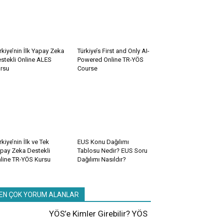
rkiye’nin İlk Yapay Zeka
Türkiye’s First and Only AI-
stekli Online ALES
Powered Online TR-YÖS
rsu
Course
rkiye’nin İlk ve Tek
EUS Konu Dağılımı
pay Zeka Destekli
Tablosu Nedir? EUS Soru
line TR-YÖS Kursu
Dağılımı Nasıldır?
EN ÇOK YORUM ALANLAR
YÖS’e Kimler Girebilir? YÖS