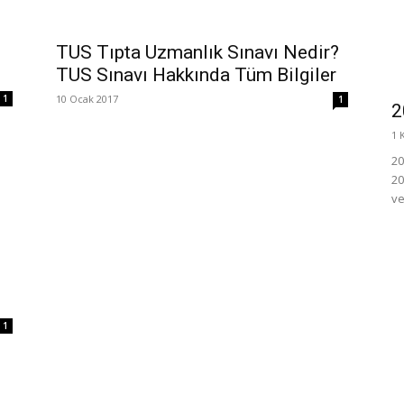
TUS Tıpta Uzmanlık Sınavı Nedir?
TUS Sınavı Hakkında Tüm Bilgiler
10 Ocak 2017
1
1
2
1 
20
20
ve
1