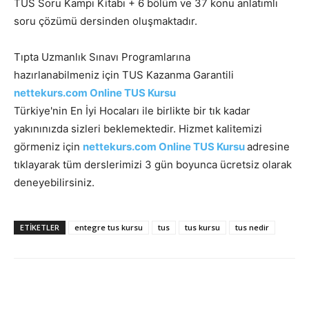
TUS Soru Kampı Kitabı + 6 bölüm ve 37 konu anlatımlı
soru çözümü dersinden oluşmaktadır.
Tıpta Uzmanlık Sınavı Programlarına
hazırlanabilmeniz için TUS Kazanma Garantili
nettekurs.com Online TUS Kursu
Türkiye'nin En İyi Hocaları ile birlikte bir tık kadar
yakınınızda sizleri beklemektedir. Hizmet kalitemizi
görmeniz için
nettekurs.com Online TUS Kursu
adresine
tıklayarak tüm derslerimizi 3 gün boyunca ücretsiz olarak
deneyebilirsiniz.
ETIKETLER
entegre tus kursu
tus
tus kursu
tus nedir