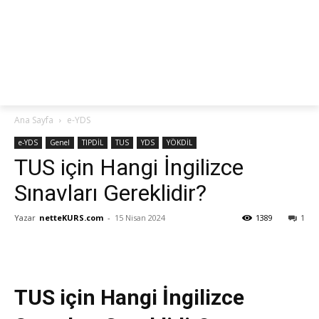
netteKURS
Ana Sayfa
e-YDS
e-YDS
Genel
TIPDİL
TUS
YDS
YÖKDİL
TUS için Hangi İngilizce
Sınavları Gereklidir?
Yazar
netteKURS.com
-
15 Nisan 2024
1389
1
TUS için Hangi İngilizce