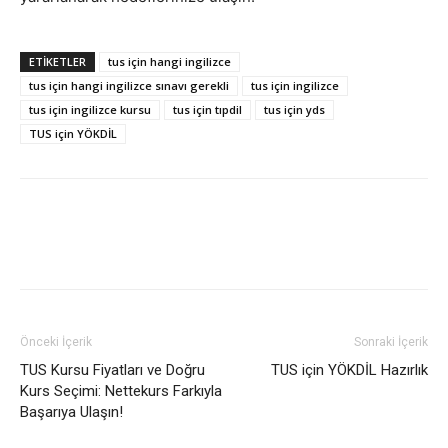
ETIKETLER
tus için hangi ingilizce
tus için hangi ingilizce sınavı gerekli
tus için ingilizce
tus için ingilizce kursu
tus için tıpdil
tus için yds
TUS için YÖKDİL
Önceki İçerik
Sonraki İçerik
TUS Kursu Fiyatları ve Doğru
TUS için YÖKDİL Hazırlık
Kurs Seçimi: Nettekurs Farkıyla
Başarıya Ulaşın!