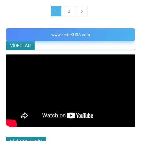
1
2
www.netteKURS.com
VİDEOLAR