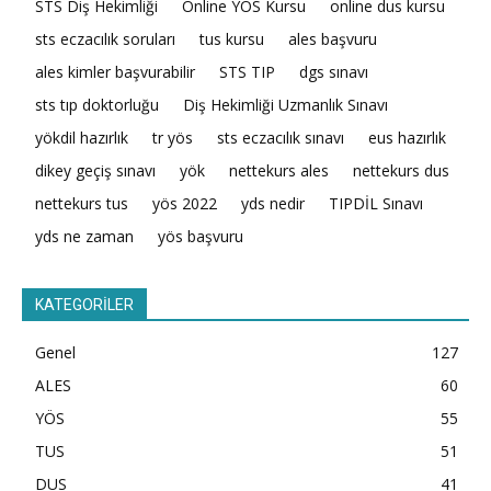
STS Diş Hekimliği
Online YÖS Kursu
online dus kursu
sts eczacılık soruları
tus kursu
ales başvuru
ales kimler başvurabilir
STS TIP
dgs sınavı
sts tıp doktorluğu
Diş Hekimliği Uzmanlık Sınavı
yökdil hazırlık
tr yös
sts eczacılık sınavı
eus hazırlık
dikey geçiş sınavı
yök
nettekurs ales
nettekurs dus
nettekurs tus
yös 2022
yds nedir
TIPDİL Sınavı
yds ne zaman
yös başvuru
KATEGORİLER
Genel
127
ALES
60
YÖS
55
TUS
51
DUS
41