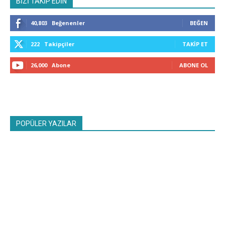
BİZİ TAKİP EDİN
40,803
Beğenenler
BEĞEN
222
Takipçiler
TAKIP ET
26,000
Abone
ABONE OL
POPÜLER YAZILAR