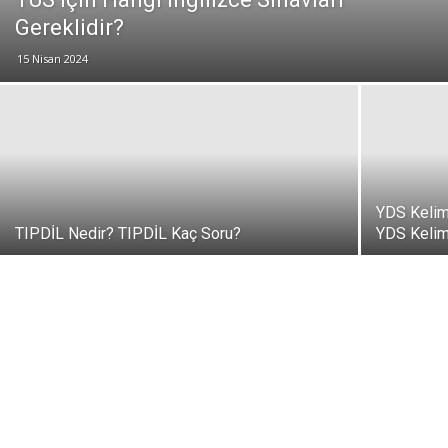
Gereklidir?
15 Nisan 2024
YDS Kelim
TIPDİL Nedir? TIPDİL Kaç Soru?
YDS Kelim