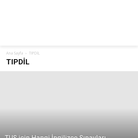
netteKURS
Ana Sayfa
TIPDİL
TIPDİL
TUS için Hangi İngilizce Sınavları