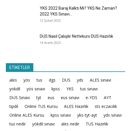
YKS 2022 Baraj Kalktı Mı? YKS Ne Zaman?
2022 YKS Sınavı...
12 Şubat 2022
DUS Nasıl Çalışılır Nettekurs DUS Hazırlık
14 Aralık 2023
ETİKETLER
ales
yös
tus
dgs
DUS
yds
ALES sınavı
yokdil
yös sınavı
kpss
YKS
tus sınavı
DUS Sınavı
tyt
eus
eus sınavı
e-YDS
AYT
tıpdil
Online TUS Kursu
ALES Hazırlık
sts eczacılık
Online ALES Kursu
kpss sınavı
yks-tyt-ayt
yds sınavı
tus nedir
yökdil sınavı
ales nedir
TUS Hazırlık