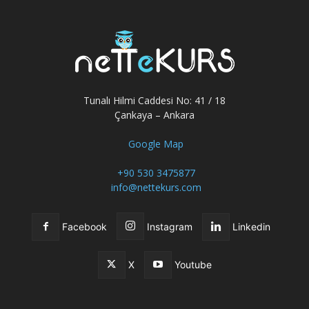
Tunalı Hilmi Caddesi No: 41 / 18
Çankaya – Ankara
Google Map
+90 530 3475877
info@nettekurs.com
Facebook
Instagram
Linkedin
X
Youtube