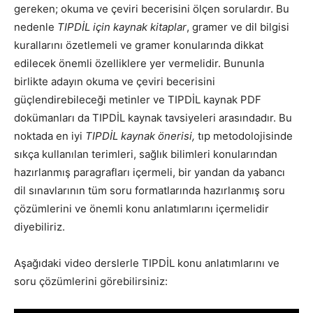
gereken; okuma ve çeviri becerisini ölçen sorulardır. Bu
nedenle
TIPDİL için kaynak kitaplar
, gramer ve dil bilgisi
kurallarını özetlemeli ve gramer konularında dikkat
edilecek önemli özelliklere yer vermelidir. Bununla
birlikte adayın okuma ve çeviri becerisini
güçlendirebileceği metinler ve TIPDİL kaynak PDF
dokümanları da TIPDİL kaynak tavsiyeleri arasındadır. Bu
noktada en iyi
TIPDİL kaynak önerisi,
tıp metodolojisinde
sıkça kullanılan terimleri, sağlık bilimleri konularından
hazırlanmış paragrafları içermeli, bir yandan da yabancı
dil sınavlarının tüm soru formatlarında hazırlanmış soru
çözümlerini ve önemli konu anlatımlarını içermelidir
diyebiliriz.
Aşağıdaki video derslerle TIPDİL konu anlatımlarını ve
soru çözümlerini görebilirsiniz: