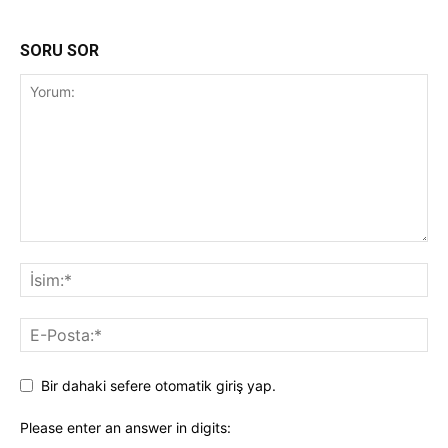
SORU SOR
Bir dahaki sefere otomatik giriş yap.
Please enter an answer in digits: