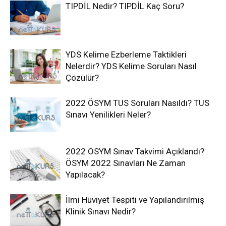
TIPDİL Nedir? TIPDİL Kaç Soru?
YDS Kelime Ezberleme Taktikleri
Nelerdir? YDS Kelime Soruları Nasıl
Çözülür?
2022 ÖSYM TUS Soruları Nasıldı? TUS
Sınavı Yenilikleri Neler?
2022 ÖSYM Sınav Takvimi Açıklandı?
ÖSYM 2022 Sınavları Ne Zaman
Yapılacak?
İlmi Hüviyet Tespiti ve Yapılandırılmış
Klinik Sınavı Nedir?