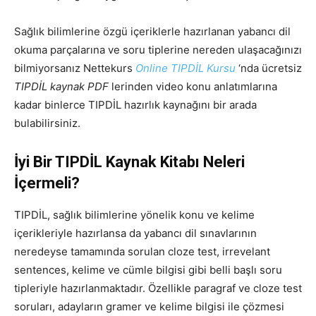
Sağlık bilimlerine özgü içeriklerle hazırlanan yabancı dil
okuma parçalarına ve soru tiplerine nereden ulaşacağınızı
bilmiyorsanız Nettekurs
Online TIPDİL Kursu
‘nda ücretsiz
TIPDİL kaynak PDF
lerinden video konu anlatımlarına
kadar binlerce TIPDİL hazırlık kaynağını bir arada
bulabilirsiniz.
İyi Bir TIPDİL Kaynak Kitabı Neleri
İçermeli?
TIPDİL, sağlık bilimlerine yönelik konu ve kelime
içerikleriyle hazırlansa da yabancı dil sınavlarının
neredeyse tamamında sorulan cloze test, irrevelant
sentences, kelime ve cümle bilgisi gibi belli başlı soru
tipleriyle hazırlanmaktadır. Özellikle paragraf ve cloze test
soruları, adayların gramer ve kelime bilgisi ile çözmesi