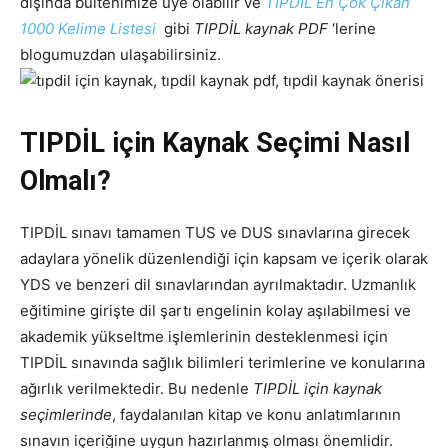
dışında bültenimize üye olabilir ve
TIPDİL En Çok Çıkan
1000 Kelime Listesi
gibi
TIPDİL kaynak PDF
‘lerine
blogumuzdan ulaşabilirsiniz.
TIPDİL için Kaynak Seçimi Nasıl
Olmalı?
TIPDİL sınavı tamamen TUS ve DUS sınavlarına girecek
adaylara yönelik düzenlendiği için kapsam ve içerik olarak
YDS ve benzeri dil sınavlarından ayrılmaktadır. Uzmanlık
eğitimine girişte dil şartı engelinin kolay aşılabilmesi ve
akademik yükseltme işlemlerinin desteklenmesi için
TIPDİL sınavında sağlık bilimleri terimlerine ve konularına
ağırlık verilmektedir. Bu nedenle
TIPDİL için kaynak
seçimlerinde
, faydalanılan kitap ve konu anlatımlarının
sınavın içeriğine uygun hazırlanmış olması önemlidir.