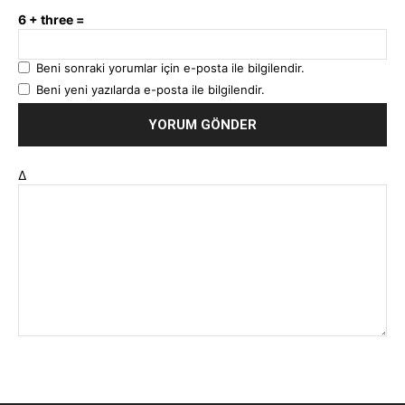
6 + three =
Beni sonraki yorumlar için e-posta ile bilgilendir.
Beni yeni yazılarda e-posta ile bilgilendir.
Δ