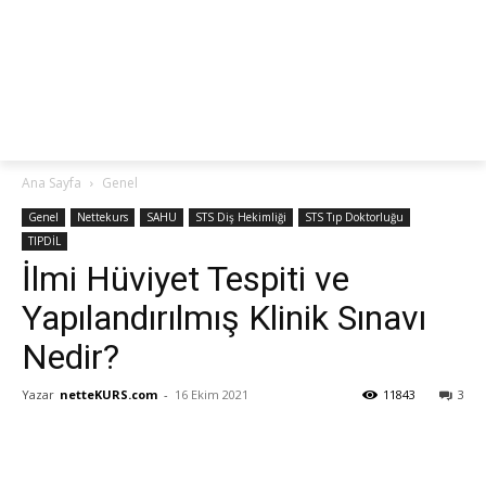
netteKURS
Ana Sayfa
Genel
Genel
Nettekurs
SAHU
STS Diş Hekimliği
STS Tıp Doktorluğu
TIPDİL
İlmi Hüviyet Tespiti ve
Yapılandırılmış Klinik Sınavı
Nedir?
Yazar
netteKURS.com
-
16 Ekim 2021
11843
3