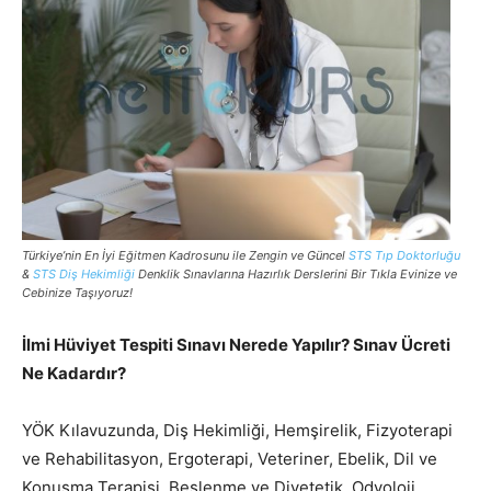
Türkiye’nin En İyi Eğitmen Kadrosunu ile Zengin ve Güncel
STS Tıp Doktorluğu
&
STS Diş Hekimliği
Denklik Sınavlarına Hazırlık Derslerini Bir Tıkla Evinize ve
Cebinize Taşıyoruz!
İlmi Hüviyet Tespiti Sınavı Nerede Yapılır? Sınav Ücreti
Ne Kadardır?
YÖK Kılavuzunda, Diş Hekimliği, Hemşirelik, Fizyoterapi
ve Rehabilitasyon, Ergoterapi, Veteriner, Ebelik, Dil ve
Konuşma Terapisi, Beslenme ve Diyetetik, Odyoloji,