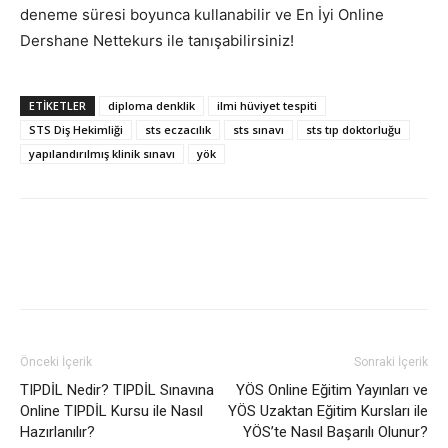
deneme süresi boyunca kullanabilir ve En İyi Online
Dershane Nettekurs ile tanışabilirsiniz!
ETIKETLER
diploma denklik
ilmi hüviyet tespiti
STS Diş Hekimliği
sts eczacılık
sts sınavı
sts tıp doktorluğu
yapılandırılmış klinik sınavı
yök
Önceki İçerik
Sonraki İçerik
TIPDİL Nedir? TIPDİL Sınavına
YÖS Online Eğitim Yayınları ve
Online TIPDİL Kursu ile Nasıl
YÖS Uzaktan Eğitim Kursları ile
Hazırlanılır?
YÖS’te Nasıl Başarılı Olunur?