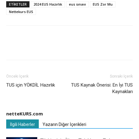
ETIKETLER
2024 EUS Hazırlık
eus sınavı
EUS Zor Mu
Nettekurs EUS
Önceki İçerik
Sonraki İçerik
TUS için YÖKDİL Hazırlık
TUS Kaynak Önerisi: En İyi TUS
Kaynakları
netteKURS.com
İlgili Haberler
Yazarın Diğer İçerikleri