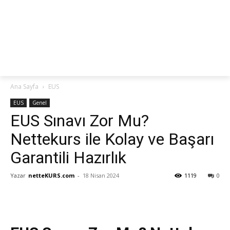
netteKURS
Ana Sayfa
EUS
EUS
Genel
EUS Sınavı Zor Mu?
Nettekurs ile Kolay ve Başarı
Garantili Hazırlık
Yazar
netteKURS.com
-
18 Nisan 2024
1119
0