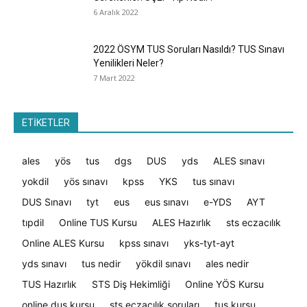
6 Aralık 2022
2022 ÖSYM TUS Soruları Nasıldı? TUS Sınavı
Yenilikleri Neler?
7 Mart 2022
ETİKETLER
ales
yös
tus
dgs
DUS
yds
ALES sınavı
yokdil
yös sınavı
kpss
YKS
tus sınavı
DUS Sınavı
tyt
eus
eus sınavı
e-YDS
AYT
tıpdil
Online TUS Kursu
ALES Hazırlık
sts eczacılık
Online ALES Kursu
kpss sınavı
yks-tyt-ayt
yds sınavı
tus nedir
yökdil sınavı
ales nedir
TUS Hazırlık
STS Diş Hekimliği
Online YÖS Kursu
online dus kursu
sts eczacılık soruları
tus kursu