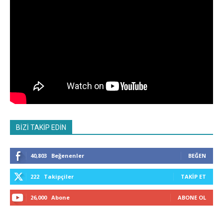
BİZİ TAKİP EDİN
40,803
Beğenenler
BEĞEN
222
Takipçiler
TAKIP ET
26,000
Abone
ABONE OL