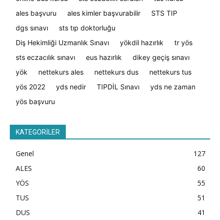
ales başvuru
ales kimler başvurabilir
STS TIP
dgs sınavı
sts tıp doktorluğu
Diş Hekimliği Uzmanlık Sınavı
yökdil hazırlık
tr yös
sts eczacılık sınavı
eus hazırlık
dikey geçiş sınavı
yök
nettekurs ales
nettekurs dus
nettekurs tus
yös 2022
yds nedir
TIPDİL Sınavı
yds ne zaman
yös başvuru
KATEGORİLER
Genel
127
ALES
60
YÖS
55
TUS
51
DUS
41