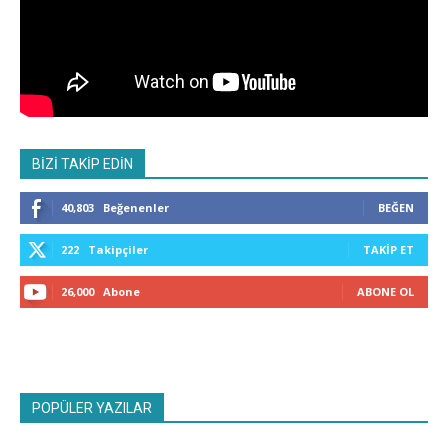
BİZİ TAKİP EDİN
40,803
Beğenenler
BEĞEN
222
Takipçiler
TAKIP ET
26,000
Abone
ABONE OL
POPÜLER YAZILAR