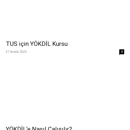
TUS için YÖKDİL Kursu
27 Aralık 2023
0
YÖKDİL’e Nasıl Çalışılır?