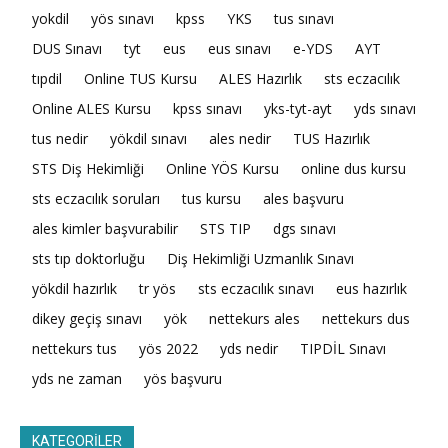
yokdil
yös sınavı
kpss
YKS
tus sınavı
DUS Sınavı
tyt
eus
eus sınavı
e-YDS
AYT
tıpdil
Online TUS Kursu
ALES Hazırlık
sts eczacılık
Online ALES Kursu
kpss sınavı
yks-tyt-ayt
yds sınavı
tus nedir
yökdil sınavı
ales nedir
TUS Hazırlık
STS Diş Hekimliği
Online YÖS Kursu
online dus kursu
sts eczacılık soruları
tus kursu
ales başvuru
ales kimler başvurabilir
STS TIP
dgs sınavı
sts tıp doktorluğu
Diş Hekimliği Uzmanlık Sınavı
yökdil hazırlık
tr yös
sts eczacılık sınavı
eus hazırlık
dikey geçiş sınavı
yök
nettekurs ales
nettekurs dus
nettekurs tus
yös 2022
yds nedir
TIPDİL Sınavı
yds ne zaman
yös başvuru
KATEGORİLER