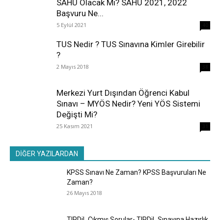
SAHU Olacak Mı? SAHU 2021, 2022
Başvuru Ne...
5 Eylül 2021
40
TUS Nedir ? TUS Sınavına Kimler Girebilir
?
2 Mayıs 2018
38
Merkezi Yurt Dışından Öğrenci Kabul
Sınavı – MYÖS Nedir? Yeni YÖS Sistemi
Değişti Mi?
25 Kasım 2021
31
DİĞER YAZILARDAN
KPSS Sınavı Ne Zaman? KPSS Başvuruları Ne
Zaman?
26 Mayıs 2018
TIPDiL Çıkmış Sorular- TIPDiL Sınavına Hazırlık