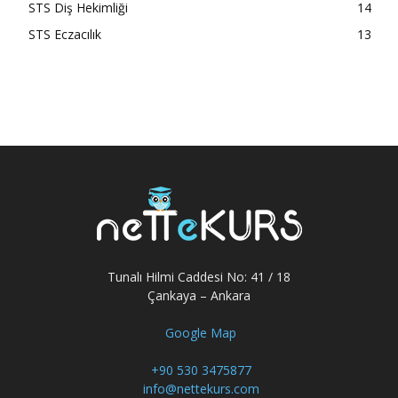
STS Diş Hekimliği
14
STS Eczacılık
13
Tunalı Hilmi Caddesi No: 41 / 18
Çankaya – Ankara
Google Map
+90 530 3475877
info@nettekurs.com