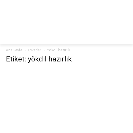
netteKURS
Ana Sayfa
Etiketler
Yökdil hazırlık
Etiket: yökdil hazırlık