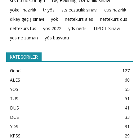
sts tıp doktorluğu
Diş Hekimliği Uzmanlık Sınavı
yökdil hazırlık
tr yös
sts eczacılık sınavı
eus hazırlık
dikey geçiş sınavı
yök
nettekurs ales
nettekurs dus
nettekurs tus
yös 2022
yds nedir
TIPDİL Sınavı
yds ne zaman
yös başvuru
KATEGORİLER
Genel
127
ALES
60
YÖS
55
TUS
51
DUS
41
DGS
33
YDS
31
KPSS
29