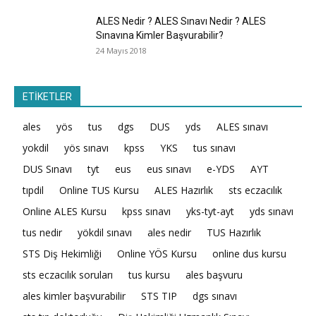
ALES Nedir ? ALES Sınavı Nedir ? ALES
Sınavına Kimler Başvurabilir?
24 Mayıs 2018
ETİKETLER
ales
yös
tus
dgs
DUS
yds
ALES sınavı
yokdil
yös sınavı
kpss
YKS
tus sınavı
DUS Sınavı
tyt
eus
eus sınavı
e-YDS
AYT
tıpdil
Online TUS Kursu
ALES Hazırlık
sts eczacılık
Online ALES Kursu
kpss sınavı
yks-tyt-ayt
yds sınavı
tus nedir
yökdil sınavı
ales nedir
TUS Hazırlık
STS Diş Hekimliği
Online YÖS Kursu
online dus kursu
sts eczacılık soruları
tus kursu
ales başvuru
ales kimler başvurabilir
STS TIP
dgs sınavı