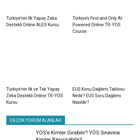
Türkiye’nin İlk Yapay Zeka
Türkiye’s First and Only AI-
Destekli Online ALES Kursu
Powered Online TR-YÖS
Course
Türkiye’nin İlk ve Tek Yapay
EUS Konu Dağılımı Tablosu
Zeka Destekli Online TR-YÖS
Nedir? EUS Soru Dağılımı
Kursu
Nasıldır?
EN ÇOK YORUM ALANLAR
YÖS’e Kimler Girebilir? YÖS Sınavına
Kimler Başvurabilir?