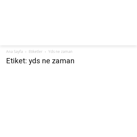
netteKURS
Ana Sayfa
Etiketler
Yds ne zaman
Etiket: yds ne zaman