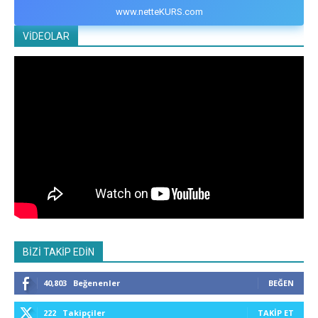
www.netteKURS.com
VİDEOLAR
BİZİ TAKİP EDİN
40,803
Beğenenler
BEĞEN
222
Takipçiler
TAKIP ET