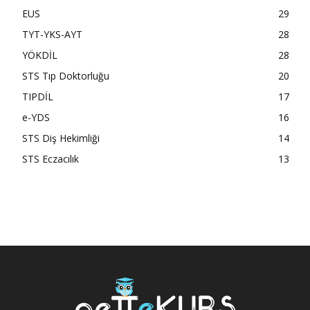
EUS
29
TYT-YKS-AYT
28
YÖKDİL
28
STS Tıp Doktorluğu
20
TIPDİL
17
e-YDS
16
STS Diş Hekimliği
14
STS Eczacılık
13