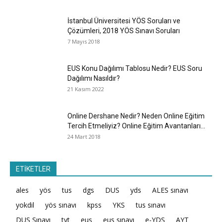
İstanbul Üniversitesi YÖS Soruları ve
Çözümleri, 2018 YÖS Sınavı Soruları
7 Mayıs 2018
EUS Konu Dağılımı Tablosu Nedir? EUS Soru
Dağılımı Nasıldır?
21 Kasım 2022
Online Dershane Nedir? Neden Online Eğitim
Tercih Etmeliyiz? Online Eğitim Avantanları...
24 Mart 2018
ETİKETLER
ales
yös
tus
dgs
DUS
yds
ALES sınavı
yokdil
yös sınavı
kpss
YKS
tus sınavı
DUS Sınavı
tyt
eus
eus sınavı
e-YDS
AYT