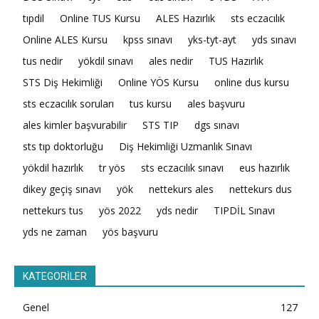
tıpdil
Online TUS Kursu
ALES Hazırlık
sts eczacılık
Online ALES Kursu
kpss sınavı
yks-tyt-ayt
yds sınavı
tus nedir
yökdil sınavı
ales nedir
TUS Hazırlık
STS Diş Hekimliği
Online YÖS Kursu
online dus kursu
sts eczacılık soruları
tus kursu
ales başvuru
ales kimler başvurabilir
STS TIP
dgs sınavı
sts tıp doktorluğu
Diş Hekimliği Uzmanlık Sınavı
yökdil hazırlık
tr yös
sts eczacılık sınavı
eus hazırlık
dikey geçiş sınavı
yök
nettekurs ales
nettekurs dus
nettekurs tus
yös 2022
yds nedir
TIPDİL Sınavı
yds ne zaman
yös başvuru
KATEGORİLER
Genel
127