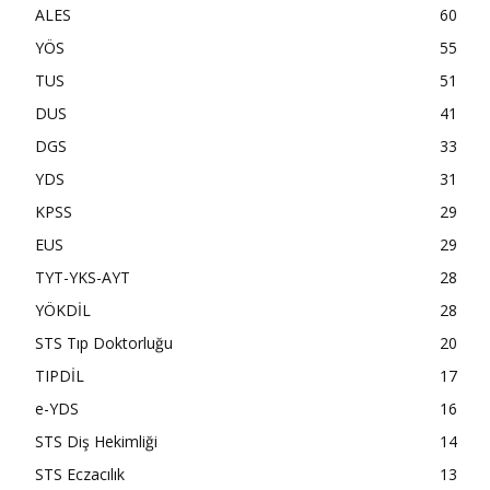
ALES
60
YÖS
55
TUS
51
DUS
41
DGS
33
YDS
31
KPSS
29
EUS
29
TYT-YKS-AYT
28
YÖKDİL
28
STS Tıp Doktorluğu
20
TIPDİL
17
e-YDS
16
STS Diş Hekimliği
14
STS Eczacılık
13