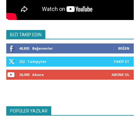
BİZİ TAKİP EDİN
40,803
Beğenenler
BEĞEN
222
Takipçiler
TAKIP ET
26,000
Abone
ABONE OL
POPÜLER YAZILAR