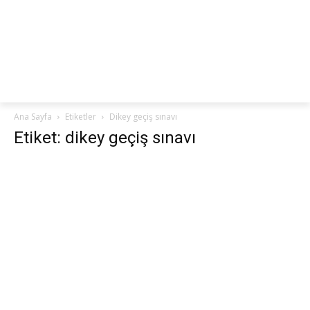
netteKURS
Ana Sayfa
Etiketler
Dikey geçiş sınavı
Etiket: dikey geçiş sınavı