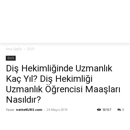
netteKURS
Ana Sayfa
DUS
DUS
Diş Hekimliğinde Uzmanlık
Kaç Yıl? Diş Hekimliği
Uzmanlık Öğrencisi Maaşları
Nasıldır?
Yazar
netteKURS.com
-
24 Mayıs 2019
50107
0