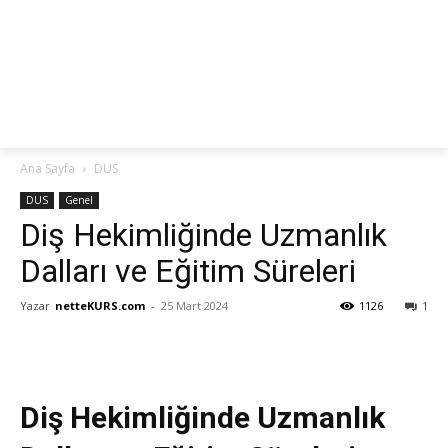
netteKURS
Ana Sayfa
DUS
DUS
Genel
Diş Hekimliğinde Uzmanlık
Dalları ve Eğitim Süreleri
Yazar
netteKURS.com
-
25 Mart 2024
1126
1
Diş Hekimliğinde Uzmanlık