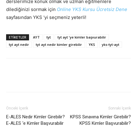
derslerimize konuk olmak ve uzman eğitmenlere
dilediğinizi sormak için
Online YKS Kursu Ücretsiz Dene
sayfasından YKS ‘yi seçmeniz yeterli!
ETIKETLER
AYT
tyt
tyt ayt 'ye kimler başvurabilir
tyt ayt nedir
tyt ayt nedir kimler girebilir
YKS
yks-tyt-ayt
Önceki İçerik
Sonraki İçerik
E-ALES Nedir Kimler Girebilir?
KPSS Sınavına Kimler Girebilir?
E-ALES ‘e Kimler Başvurabilir
KPSS Kimler Başvurabilir?