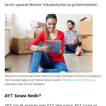
tercih yaparak Meslek Yüksekokullarına girebilmektedir.
Üniversite Sınavına Hazırlıkta Güncel ve Zengin İçerikleri ile İhtiyaç Duyduğunuz
Tüm Desteği Sağlıyoruz! Hemen Şimdi Kaydol.
Nettekurs Online YKS Kursu
Avantajlarından Sen de Faydalan!
AYT Sınavı Nedir?
YKS ‘nin ilk aşaması olan TYT ‘den sonra, AYT sınavı ve