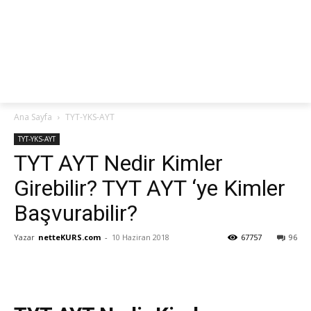
netteKURS
Ana Sayfa
TYT-YKS-AYT
TYT-YKS-AYT
TYT AYT Nedir Kimler
Girebilir? TYT AYT ‘ye Kimler
Başvurabilir?
Yazar
netteKURS.com
-
10 Haziran 2018
67757
96