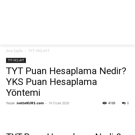
netteKURS
Ana Sayfa
TYT-YKS-AYT
TYT-YKS-AYT
TYT Puan Hesaplama Nedir?
YKS Puan Hesaplama
Yöntemi
Yazar
netteKURS.com
-
16 Ocak 2020
4169
0