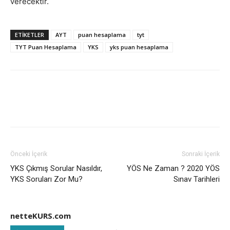
verecektir.
ETIKETLER
AYT
puan hesaplama
tyt
TYT Puan Hesaplama
YKS
yks puan hesaplama
Önceki İçerik
Sonraki İçerik
YKS Çıkmış Sorular Nasıldır,
YÖS Ne Zaman ? 2020 YÖS
YKS Soruları Zor Mu?
Sınav Tarihleri
netteKURS.com