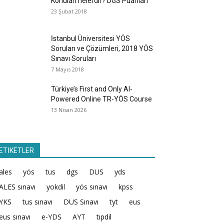
Konuları nelerdir? DGS Puanları
23 Şubat 2018
İstanbul Üniversitesi YÖS
Soruları ve Çözümleri, 2018 YÖS
Sınavı Soruları
7 Mayıs 2018
Türkiye’s First and Only AI-
Powered Online TR-YÖS Course
13 Nisan 2026
ETİKETLER
ales
yös
tus
dgs
DUS
yds
ALES sınavı
yokdil
yös sınavı
kpss
YKS
tus sınavı
DUS Sınavı
tyt
eus
eus sınavı
e-YDS
AYT
tıpdil