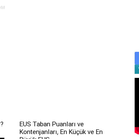
OM
DUS
EUS
SAHU
STS
TIPDİL
YÖKDİL
YDS
ALES
EUS Taban Puanları ve
r?
Kontenjanları, En Küçük ve En