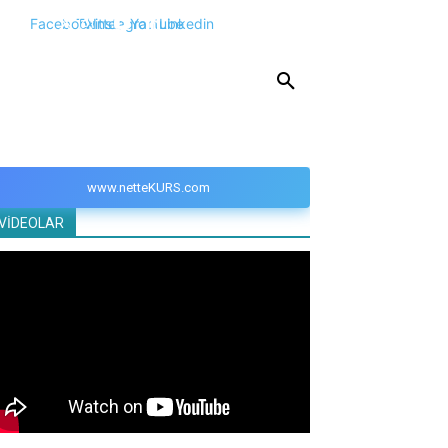
Facebook
Twitter
Instagram
Youtube
Linkedin
KPSS
DGS
YKS
YÖS
DİĞER
www.netteKURS.com
VİDEOLAR