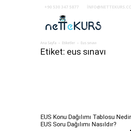
+90 530 347 5877
INFO@NETTEKURS.C
TUS
Ana Sayfa
Etiketler
Eus sınavı
Etiket: eus sınavı
EUS Konu Dağılımı Tablosu Nedi
EUS Soru Dağılımı Nasıldır?