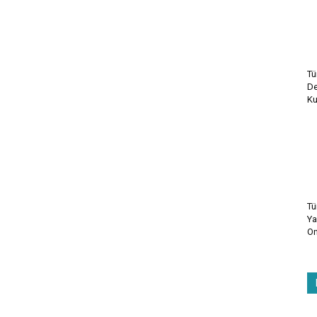
Tü
De
Ku
Tü
Ya
On