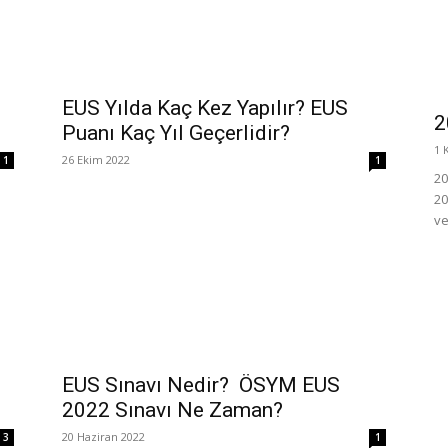
EUS Yılda Kaç Kez Yapılır? EUS
2
Puanı Kaç Yıl Geçerlidir?
1 
26 Ekim 2022
1
1
20
20
ve
EUS Sınavı Nedir? ÖSYM EUS
2022 Sınavı Ne Zaman?
20 Haziran 2022
3
1