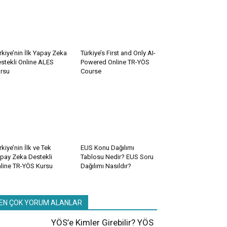
rkiye’nin İlk Yapay Zeka
Türkiye’s First and Only AI-
stekli Online ALES
Powered Online TR-YÖS
rsu
Course
rkiye’nin İlk ve Tek
EUS Konu Dağılımı
pay Zeka Destekli
Tablosu Nedir? EUS Soru
line TR-YÖS Kursu
Dağılımı Nasıldır?
EN ÇOK YORUM ALANLAR
YÖS’e Kimler Girebilir? YÖS