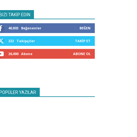
BİZİ TAKİP EDİN
40,803
Beğenenler
BEĞEN
222
Takipçiler
TAKIP ET
26,000
Abone
ABONE OL
POPÜLER YAZILAR