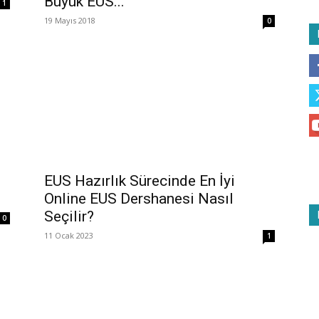
Büyük EUS...
1
19 Mayıs 2018
0
EUS Hazırlık Sürecinde En İyi
Online EUS Dershanesi Nasıl
Seçilir?
0
11 Ocak 2023
1