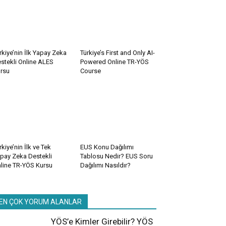
rkiye’nin İlk Yapay Zeka
Türkiye’s First and Only AI-
stekli Online ALES
Powered Online TR-YÖS
rsu
Course
rkiye’nin İlk ve Tek
EUS Konu Dağılımı
pay Zeka Destekli
Tablosu Nedir? EUS Soru
line TR-YÖS Kursu
Dağılımı Nasıldır?
EN ÇOK YORUM ALANLAR
YÖS’e Kimler Girebilir? YÖS