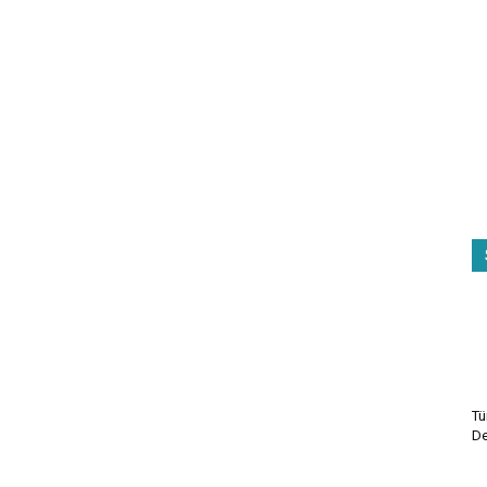
Tü
De