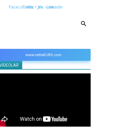
Facebook
Twitter
Instagram
Youtube
Linkedin
KPSS
DGS
YKS
YÖS
DİĞER
www.netteKURS.com
VİDEOLAR