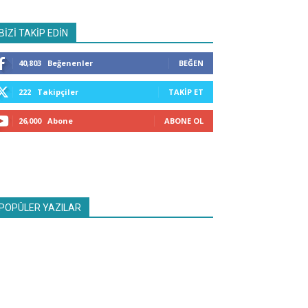
BİZİ TAKİP EDİN
40,803
Beğenenler
BEĞEN
222
Takipçiler
TAKIP ET
26,000
Abone
ABONE OL
POPÜLER YAZILAR