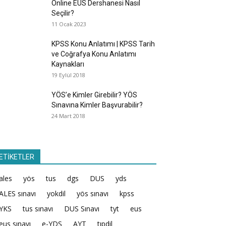
Online EUS Dershanesi Nasıl
Seçilir?
11 Ocak 2023
KPSS Konu Anlatımı | KPSS Tarih
ve Coğrafya Konu Anlatımı
Kaynakları
19 Eylül 2018
YÖS’e Kimler Girebilir? YÖS
Sınavına Kimler Başvurabilir?
24 Mart 2018
ETİKETLER
ales
yös
tus
dgs
DUS
yds
ALES sınavı
yokdil
yös sınavı
kpss
YKS
tus sınavı
DUS Sınavı
tyt
eus
eus sınavı
e-YDS
AYT
tıpdil