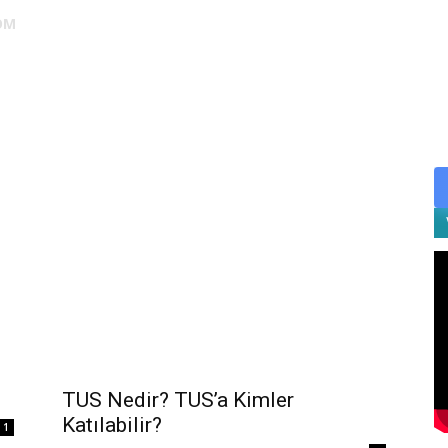
OM
DUS
EUS
SAHU
STS
TIPDİL
YÖKDİL
YDS
ALES
TUS Nedir? TUS’a Kimler
Katılabilir?
1