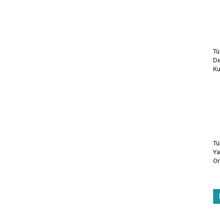
Tü
De
Ku
Tü
Ya
On