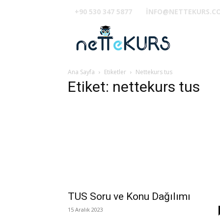
+90 530 347 5877
INFO@NETTEKURS.C
TUS
Ana Sayfa
Etiketler
Nettekurs tus
Etiket: nettekurs tus
TUS Soru ve Konu Dağılımı
15 Aralık 2023