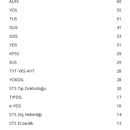
ALES
60
YÖS
55
TUS
51
DUS
41
DGS
33
YDS
31
KPSS
29
EUS
29
TYT-YKS-AYT
28
YÖKDİL
28
STS Tıp Doktorluğu
20
TIPDİL
17
e-YDS
16
STS Diş Hekimliği
14
STS Eczacılık
13