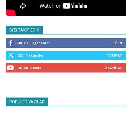
BİZİ TAKİP EDİN
40,803
Beğenenler
BEĞEN
222
Takipçiler
TAKIP ET
26,000
Abone
ABONE OL
POPÜLER YAZILAR