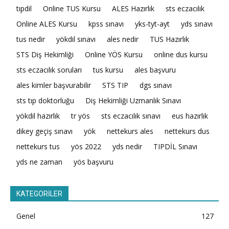
tıpdil
Online TUS Kursu
ALES Hazırlık
sts eczacılık
Online ALES Kursu
kpss sınavı
yks-tyt-ayt
yds sınavı
tus nedir
yökdil sınavı
ales nedir
TUS Hazırlık
STS Diş Hekimliği
Online YÖS Kursu
online dus kursu
sts eczacılık soruları
tus kursu
ales başvuru
ales kimler başvurabilir
STS TIP
dgs sınavı
sts tıp doktorluğu
Diş Hekimliği Uzmanlık Sınavı
yökdil hazırlık
tr yös
sts eczacılık sınavı
eus hazırlık
dikey geçiş sınavı
yök
nettekurs ales
nettekurs dus
nettekurs tus
yös 2022
yds nedir
TIPDİL Sınavı
yds ne zaman
yös başvuru
KATEGORİLER
Genel
127