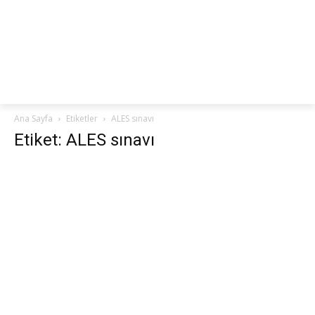
netteKURS
Ana Sayfa
Etiketler
ALES sınavı
Etiket: ALES sınavı