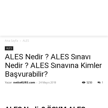
netteKURS
Ana Sayfa
ALES
ALES
ALES Nedir ? ALES Sınavı
Nedir ? ALES Sınavına Kimler
Başvurabilir?
Yazar
netteKURS.com
-
24 Mayıs 2018
5250
1