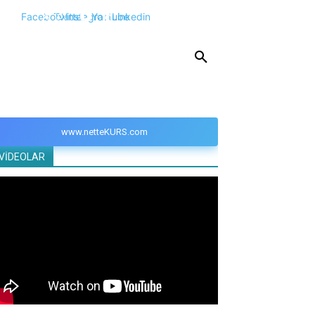
Facebook
Twitter
Instagram
Youtube
Linkedin
KPSS
DGS
YKS
YÖS
DİĞER
www.netteKURS.com
VİDEOLAR