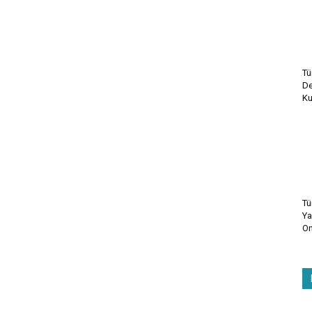
Tü
De
Ku
Tü
Ya
On