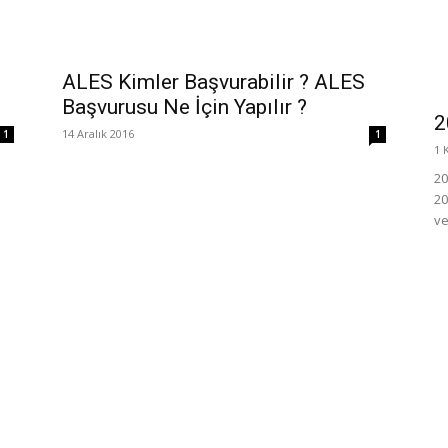
ALES Kimler Başvurabilir ? ALES
Başvurusu Ne İçin Yapılır ?
2
14 Aralık 2016
1
1
1 
20
20
ve