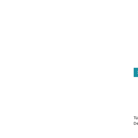
Tü
De