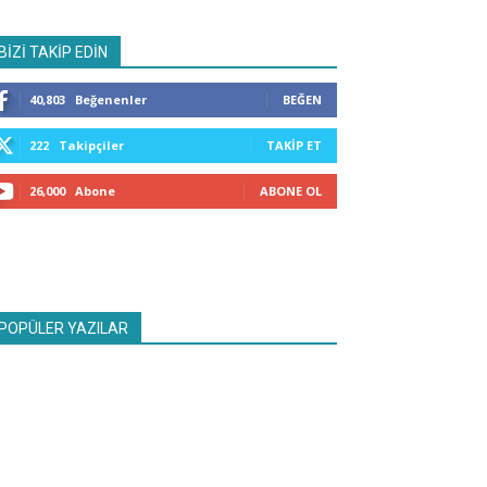
BİZİ TAKİP EDİN
40,803
Beğenenler
BEĞEN
222
Takipçiler
TAKIP ET
26,000
Abone
ABONE OL
POPÜLER YAZILAR