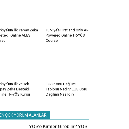
rkiye’nin İlk Yapay Zeka
Türkiye’s First and Only AI-
stekli Online ALES
Powered Online TR-YÖS
rsu
Course
rkiye’nin İlk ve Tek
EUS Konu Dağılımı
pay Zeka Destekli
Tablosu Nedir? EUS Soru
line TR-YÖS Kursu
Dağılımı Nasıldır?
EN ÇOK YORUM ALANLAR
YÖS’e Kimler Girebilir? YÖS