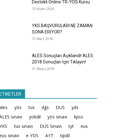
Destekli Online TR-YÖS Kursu
13 Nisan 2026
YKS BAŞVURULARI NE ZAMAN
SONA ERİYOR?
13 Mart 2018
ALES Sonuçları Açıklandı! ALES
2018 Sonuçları İçin Tıklayın!
31 Mayıs 2018
ETİKETLER
ales
yös
tus
dgs
DUS
yds
ALES sınavı
yokdil
yös sınavı
kpss
YKS
tus sınavı
DUS Sınavı
tyt
eus
eus sınavı
e-YDS
AYT
tıpdil