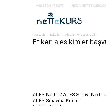
+90 530 347 5877
INFO@NETTEKURS.C
TUS
Ana Sayfa
Etiketler
Ales kimler başvurabilir
Etiket: ales kimler başvu
ALES Nedir ? ALES Sınavı Nedir 
ALES Sınavına Kimler