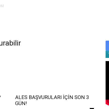
OM
DUS
EUS
SAHU
STS
TIPDİL
YÖKDİL
YDS
ALES
rabilir
?
ALES BAŞVURULARI İÇİN SON 3
GÜN!