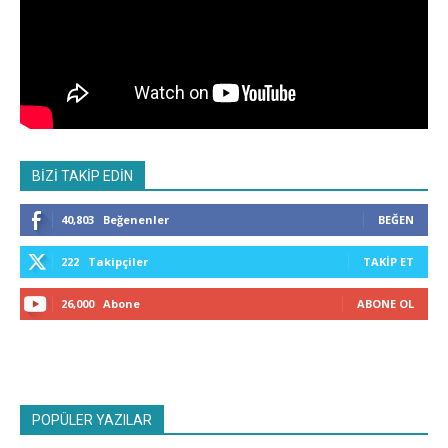
BİZİ TAKİP EDİN
40,803
Beğenenler
BEĞEN
222
Takipçiler
TAKIP ET
26,000
Abone
ABONE OL
POPÜLER YAZILAR