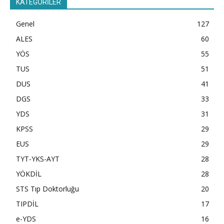
KATEGORİLER
Genel
127
ALES
60
YÖS
55
TUS
51
DUS
41
DGS
33
YDS
31
KPSS
29
EUS
29
TYT-YKS-AYT
28
YÖKDİL
28
STS Tıp Doktorluğu
20
TIPDİL
17
e-YDS
16