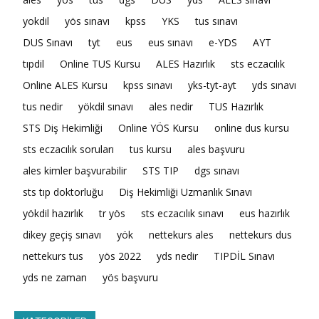
yokdil
yös sınavı
kpss
YKS
tus sınavı
DUS Sınavı
tyt
eus
eus sınavı
e-YDS
AYT
tıpdil
Online TUS Kursu
ALES Hazırlık
sts eczacılık
Online ALES Kursu
kpss sınavı
yks-tyt-ayt
yds sınavı
tus nedir
yökdil sınavı
ales nedir
TUS Hazırlık
STS Diş Hekimliği
Online YÖS Kursu
online dus kursu
sts eczacılık soruları
tus kursu
ales başvuru
ales kimler başvurabilir
STS TIP
dgs sınavı
sts tıp doktorluğu
Diş Hekimliği Uzmanlık Sınavı
yökdil hazırlık
tr yös
sts eczacılık sınavı
eus hazırlık
dikey geçiş sınavı
yök
nettekurs ales
nettekurs dus
nettekurs tus
yös 2022
yds nedir
TIPDİL Sınavı
yds ne zaman
yös başvuru