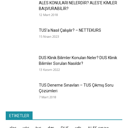
ALES KONULARI NELERDİR? ALES’E KİMLER
BAŞVURABİLİR?
12 Mart 2018
TUS’a Nasıl Çalışılır? – NETTEKURS
15 Nisan 2023
DUS Klinik Bilimler Konuları Neler? DUS Klinik
Bilimler Soruları Nasıldır?
13 Kasım 2022
TUS Deneme Sınavları – TUS Çıkmış Soru
Çözümleri
7 Mart 2018
ETİKETLER
ales
yös
tus
dgs
DUS
yds
ALES sınavı