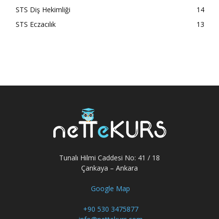
STS Diş Hekimliği
14
STS Eczacılık
13
Tunalı Hilmi Caddesi No: 41 / 18
Çankaya – Ankara
Google Map
+90 530 3475877