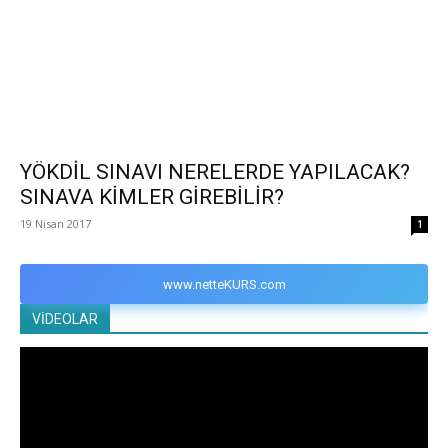
YÖKDİL SINAVI NERELERDE YAPILACAK?
SINAVA KİMLER GİREBİLİR?
19 Nisan 2017
1
www.netteKURS.com
VİDEOLAR