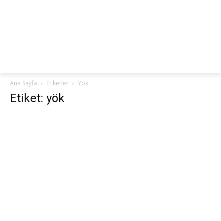
netteKURS
Ana Sayfa
Etiketler
Yök
Etiket: yök