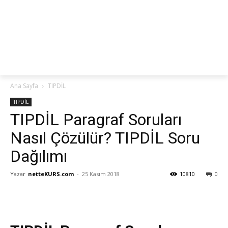
netteKURS
Ana Sayfa
TIPDİL
TIPDİL
TIPDİL Paragraf Soruları
Nasıl Çözülür? TIPDİL Soru
Dağılımı
Yazar
netteKURS.com
-
25 Kasım 2018
10810
0