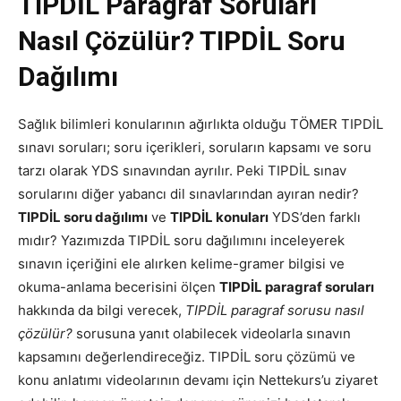
TIPDİL Paragraf Soruları
Nasıl Çözülür? TIPDİL Soru
Dağılımı
Sağlık bilimleri konularının ağırlıkta olduğu TÖMER TIPDİL
sınavı soruları; soru içerikleri, soruların kapsamı ve soru
tarzı olarak YDS sınavından ayrılır. Peki TIPDİL sınav
sorularını diğer yabancı dil sınavlarından ayıran nedir?
TIPDİL soru dağılımı
ve
TIPDİL konuları
YDS’den farklı
mıdır? Yazımızda TIPDİL soru dağılımını inceleyerek
sınavın içeriğini ele alırken kelime-gramer bilgisi ve
okuma-anlama becerisini ölçen
TIPDİL paragraf soruları
hakkında da bilgi verecek,
TIPDİL paragraf sorusu nasıl
çözülür?
sorusuna yanıt olabilecek videolarla sınavın
kapsamını değerlendireceğiz. TIPDİL soru çözümü ve
konu anlatımı videolarının devamı için Nettekurs’u ziyaret