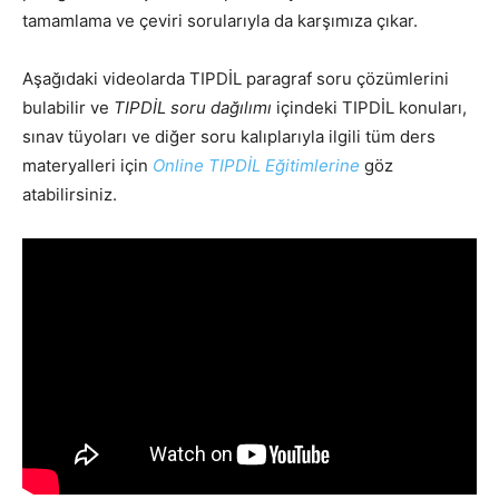
tamamlama ve çeviri sorularıyla da karşımıza çıkar.
Aşağıdaki videolarda
TIPDİL paragraf soru çözümlerini
bulabilir ve
TIPDİL soru dağılımı
içindeki TIPDİL konuları,
sınav tüyoları ve diğer soru kalıplarıyla ilgili tüm ders
materyalleri için
Online TIPDİL Eğitimlerine
göz
atabilirsiniz.