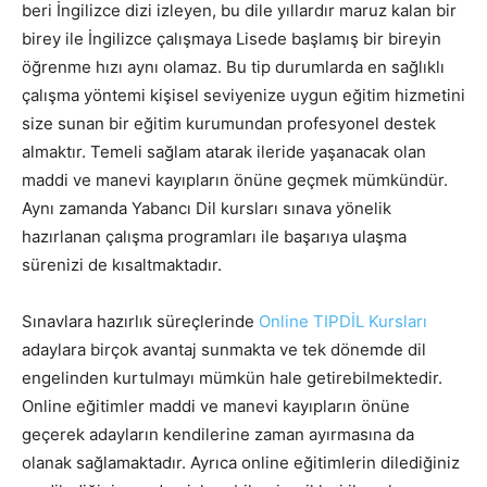
beri İngilizce dizi izleyen, bu dile yıllardır maruz kalan bir
birey ile İngilizce çalışmaya Lisede başlamış bir bireyin
öğrenme hızı aynı olamaz. Bu tip durumlarda en sağlıklı
çalışma yöntemi kişisel seviyenize uygun eğitim hizmetini
size sunan bir eğitim kurumundan profesyonel destek
almaktır. Temeli sağlam atarak ileride yaşanacak olan
maddi ve manevi kayıpların önüne geçmek mümkündür.
Aynı zamanda Yabancı Dil kursları sınava yönelik
hazırlanan çalışma programları ile başarıya ulaşma
sürenizi de kısaltmaktadır.
Sınavlara hazırlık süreçlerinde
Online TIPDİL Kursları
adaylara birçok avantaj sunmakta ve tek dönemde dil
engelinden kurtulmayı mümkün hale getirebilmektedir.
Online eğitimler maddi ve manevi kayıpların önüne
geçerek adayların kendilerine zaman ayırmasına da
olanak sağlamaktadır. Ayrıca online eğitimlerin dilediğiniz