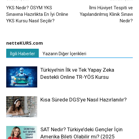
YKS Nedir? ÖSYM YKS
İlmi Hüviyet Tespiti ve
Sınavına Hazırlıkta En İyi Online
Yapılandırılmış Klinik Sınavı
YKS Kursu Nasıl Seçilir?
Nedir?
netteKURS.com
İlgili Haberler
Yazarın Diğer İçerikleri
Türkiye’nin İlk ve Tek Yapay Zeka
Destekli Online TR-YÖS Kursu
Kısa Sürede DGS’ye Nasıl Hazırlanılır?
SAT Nedir? Türkiye’deki Gençler İçin
Amerika Bileti Olabilir mi? (2025