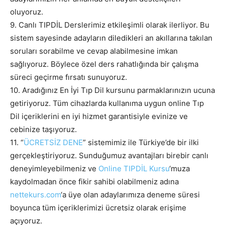
oluyoruz.
9. Canlı TIPDİL Derslerimiz etkileşimli olarak ilerliyor. Bu
sistem sayesinde adayların diledikleri an akıllarına takılan
soruları sorabilme ve cevap alabilmesine imkan
sağlıyoruz. Böylece özel ders rahatlığında bir çalışma
süreci geçirme fırsatı sunuyoruz.
10. Aradığınız En İyi Tıp Dil kursunu parmaklarınızın ucuna
getiriyoruz. Tüm cihazlarda kullanıma uygun online Tıp
Dil içeriklerini en iyi hizmet garantisiyle evinize ve
cebinize taşıyoruz.
11. “
ÜCRETSİZ DENE
” sistemimiz ile Türkiye’de bir ilki
gerçekleştiriyoruz. Sunduğumuz avantajları birebir canlı
deneyimleyebilmeniz ve
Online TIPDİL Kursu
‘muza
kaydolmadan önce fikir sahibi olabilmeniz adına
nettekurs.com
‘a üye olan adaylarımıza deneme süresi
boyunca tüm içeriklerimizi ücretsiz olarak erişime
açıyoruz.