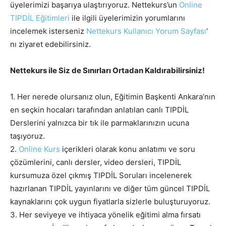
üyelerimizi başarıya ulaştırıyoruz. Nettekurs’un
Online
TIPDİL Eğitimleri
ile ilgili üyelerimizin yorumlarını
incelemek isterseniz
Nettekurs Kullanıcı Yorum Sayfası
‘
nı ziyaret edebilirsiniz.
Nettekurs ile Siz de Sınırları Ortadan Kaldırabilirsiniz!
1. Her nerede olursanız olun, Eğitimin Başkenti Ankara’nın
en seçkin hocaları tarafından anlatılan canlı TIPDİL
Derslerini yalnızca bir tık ile parmaklarınızın ucuna
taşıyoruz.
2.
Online Kurs
içerikleri olarak konu anlatımı ve soru
çözümlerini, canlı dersler, video dersleri, TIPDİL
kursumuza özel çıkmış TIPDİL Soruları incelenerek
hazırlanan TIPDİL yayınlarını ve diğer tüm güncel TIPDİL
kaynaklarını çok uygun fiyatlarla sizlerle buluşturuyoruz.
3. Her seviyeye ve ihtiyaca yönelik eğitimi alma fırsatı