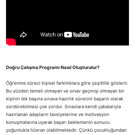
Doğru Çalışma Programı Nasıl Oluşturulur?
Öğrenme süreci kişisel farklılıklara göre çeşitlilik gösterir.
Bu yüzden temeli olmayan ve sınav geçmişi olmayan bir
kişinin tek başına sınava hazırlık sürecini başarılı olarak
sürdürebilmesi çok zordur. Sınavlara kendi çabalarıyla
hazırlanan adayların tavsiyelerine ve motivasyon
konuşmalarına uyarak başarı beklemenin sonucu
çoğunlukla hüsran olabilmektedir. Çünkü çocukluğundan