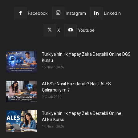
Facebook
Instagram
Linkedin
X
Youtube
Türkiye’nin İlk Yapay Zeka Destekli Online DGS
Kursu
15 Nisan 2026
ALES’e Nasıl Hazırlanılır? Nasıl ALES
Çalışmalıyım ?
9 Ocak 2024
Türkiye’nin İlk Yapay Zeka Destekli Online
ALES Kursu
14 Nisan 2026