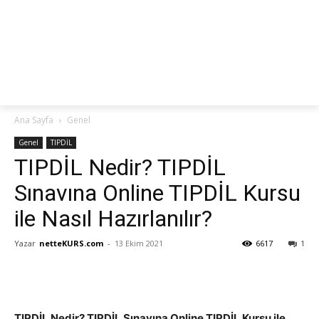
netteKURS
Ana Sayfa
Genel
Genel
TIPDİL
TIPDİL Nedir? TIPDİL
Sınavına Online TIPDİL Kursu
ile Nasıl Hazırlanılır?
Yazar
netteKURS.com
-
13 Ekim 2021
6617
1
TIPDİL Nedir? TIPDİL Sınavına Online TIPDİL Kursu ile