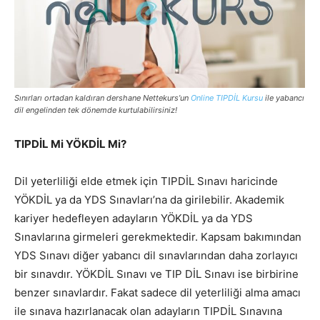
Sınırları ortadan kaldıran dershane Nettekurs’un
Online TIPDİL Kursu
ile yabancı
dil engelinden tek dönemde kurtulabilirsiniz!
TIPDİL Mi YÖKDİL Mi?
Dil yeterliliği elde etmek için TIPDİL Sınavı haricinde
YÖKDİL ya da YDS Sınavları’na da girilebilir. Akademik
kariyer hedefleyen adayların YÖKDİL ya da YDS
Sınavlarına girmeleri gerekmektedir. Kapsam bakımından
YDS Sınavı diğer yabancı dil sınavlarından daha zorlayıcı
bir sınavdır. YÖKDİL Sınavı ve TIP DİL Sınavı ise birbirine
benzer sınavlardır. Fakat sadece dil yeterliliği alma amacı
ile sınava hazırlanacak olan adayların TIPDİL Sınavına