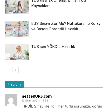
TUS Kaynak Önerisi: En İyi TUS
Kaynakları
EUS Sınavı Zor Mu? Nettekurs ile Kolay
ve Başarı Garantili Hazırlık
TUS için YÖKDİL Hazırlık
1 Yorum
netteKURS.com
13 Ekim 2021 - 14:55
TIPDİL Sınavı ile ilgili her türlü sorunuzu, görüş