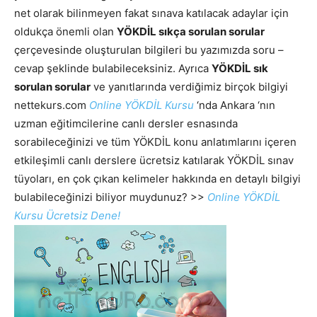
net olarak bilinmeyen fakat sınava katılacak adaylar için
oldukça önemli olan
YÖKDİL sıkça sorulan sorular
çerçevesinde oluşturulan bilgileri bu yazımızda soru –
cevap şeklinde bulabileceksiniz. Ayrıca
YÖKDİL sık
sorulan sorular
ve yanıtlarında verdiğimiz birçok bilgiyi
nettekurs.com
Online YÖKDİL Kursu
‘nda Ankara ‘nın
uzman eğitimcilerine canlı dersler esnasında
sorabileceğinizi ve tüm YÖKDİL konu anlatımlarını içeren
etkileşimli canlı derslere ücretsiz katılarak YÖKDİL sınav
tüyoları, en çok çıkan kelimeler hakkında en detaylı bilgiyi
bulabileceğinizi biliyor muydunuz? >>
Online YÖKDİL
Kursu Ücretsiz Dene!