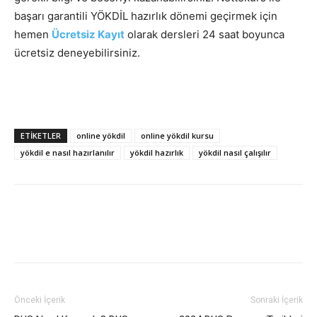
başarı garantili YÖKDİL hazırlık dönemi geçirmek için
hemen
Ücretsiz Kayıt
olarak dersleri 24 saat boyunca
ücretsiz deneyebilirsiniz.
ETIKETLER
online yökdil
online yökdil kursu
yökdil e nasıl hazırlanılır
yökdil hazırlık
yökdil nasıl çalışılır
Önceki İçerik
Sonraki İçerik