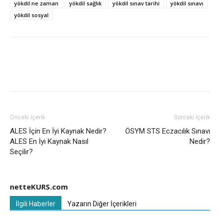
yökdil ne zaman
yökdil sağlık
yökdil sınav tarihi
yökdil sınavı
yökdil sosyal
Önceki İçerik
Sonraki İçerik
ALES İçin En İyi Kaynak Nedir?
ÖSYM STS Eczacılık Sınavı
ALES En İyi Kaynak Nasıl
Nedir?
Seçilir?
netteKURS.com
İlgili Haberler
Yazarın Diğer İçerikleri