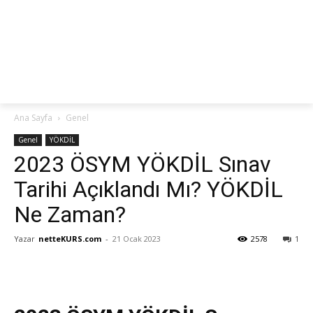
netteKURS
Ana Sayfa
Genel
Genel
YÖKDİL
2023 ÖSYM YÖKDİL Sınav
Tarihi Açıklandı Mı? YÖKDİL
Ne Zaman?
Yazar
netteKURS.com
-
21 Ocak 2023
2578
1