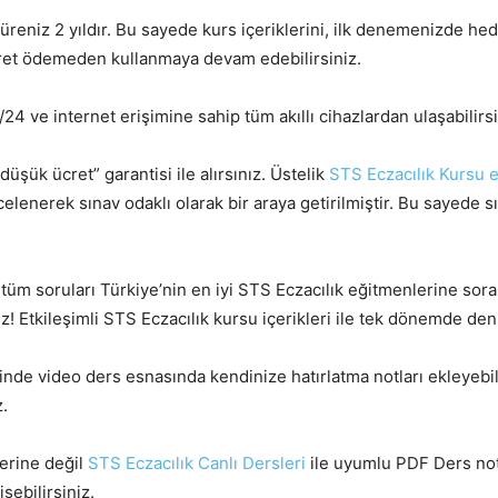
üreniz 2 yıldır. Bu sayede kurs içeriklerini, ilk denemenizde hed
cret ödemeden kullanmaya devam edebilirsiniz.
/24 ve internet erişimine sahip tüm akıllı cihazlardan ulaşabilirsi
düşük ücret” garantisi ile alırsınız. Üstelik
STS Eczacılık Kursu e
 incelenerek sınav odaklı olarak bir araya getirilmiştir. Bu sayed
n tüm soruları Türkiye’nin en iyi STS Eczacılık eğitmenlerine sora
iz! Etkileşimli STS Eczacılık kursu içerikleri ile tek dönemde denk
esinde video ders esnasında kendinize hatırlatma notları ekleyebil
.
lerine değil
STS Eczacılık Canlı Dersleri
ile uyumlu PDF Ders not
şebilirsiniz.