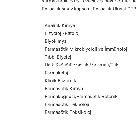
sürmektedir. STS Eczacılık Sınavı Soruları t
Eczacılık sınav kapsamı Eczacılık Ulusal ÇE
Analitik Kimya
Fizyoloji-Patoloji
Biyokimya
Farmasötik Mikrobiyoloji ve İmmünoloji
Tıbbi Biyoloji
Halk SağlığıEczacılık Mevzuatı/Etik
Farmakoloji
Klinik Eczacılık
Farmasötik Kimya
Farmakognozi/Farmasötik Botanik
Farmasötik Teknoloji
Farmasötik Toksikoloji