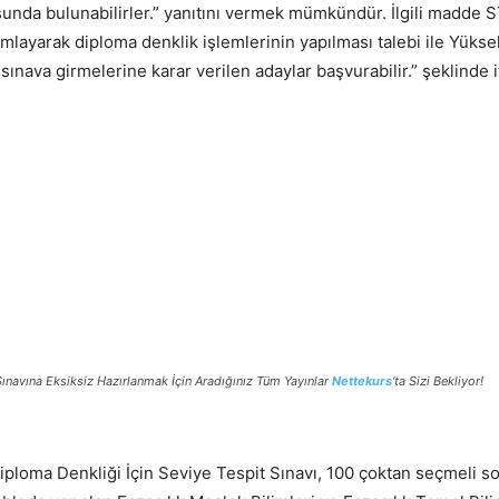
sunda bulunabilirler.” yanıtını vermek mümkündür. İlgili madde S
mamlayarak diploma denklik işlemlerinin yapılması talebi ile Yük
nava girmelerine karar verilen adaylar başvurabilir.” şeklinde if
ınavına Eksiksiz Hazırlanmak İçin Aradığınız Tüm Yayınlar
Nettekurs
‘ta Sizi Bekliyor!
iploma Denkliği İçin Seviye Tespit Sınavı, 100 çoktan seçmeli s