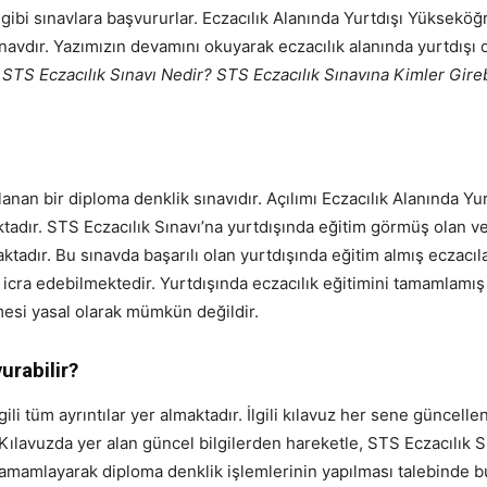
 gibi sınavlara başvururlar. Eczacılık Alanında Yurtdışı Yüksekö
ınavdır. Yazımızın devamını okuyarak eczacılık alanında yurtdışı 
TS Eczacılık Sınavı Nedir? STS Eczacılık Sınavına Kimler Gireb
nan bir diploma denklik sınavıdır. Açılımı Eczacılık Alanında Y
ktadır. STS Eczacılık Sınavı’na yurtdışında eğitim görmüş olan 
tadır. Bu sınavda başarılı olan yurtdışında eğitim almış eczacıl
 icra edebilmektedir. Yurtdışında eczacılık eğitimini tamamlamış
tmesi yasal olarak mümkün değildir.
urabilir?
gili tüm ayrıntılar yer almaktadır. İlgili kılavuz her sene günc
 Kılavuzda yer alan güncel bilgilerden hareketle, STS Eczacılık S
i tamamlayarak diploma denklik işlemlerinin yapılması talebinde 