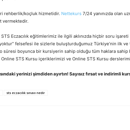
ri rehberlik/koçluk hizmetidir.
Nettekurs
7/24 yanınızda olan uzm
ıt vermektedir.
S Eczacılık eğitimlerimiz ile ilgili aklınızda hiçbir soru işaret
oktur” felsefesi ile sizlerle buluşturduğumuz Türkiye’nin ilk ve
emo süresi boyunca bir kursiyerin sahip olduğu tüm haklara sahip
, Online STS Kursu içeriklerimizi ve Online STS Kursu derslerimiz
sındaki yerinizi şimdiden ayırtın! Sayısız fırsat ve indirimli k
sts eczacılık sınavı nedir