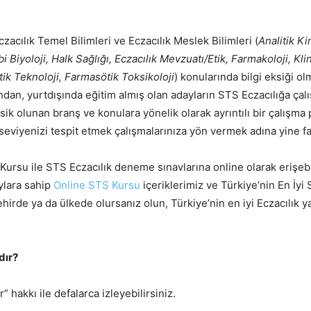
czacılık Temel Bilimleri ve Eczacılık Meslek Bilimleri (
Analitik Ki
 Biyoloji, Halk Sağlığı, Eczacılık Mevzuatı/Etik, Farmakoloji, Kli
k Teknoloji, Farmasötik Toksikoloji
) konularında bilgi eksiği o
dan, yurtdışında eğitim almış olan adayların STS Eczacılığa ç
sik olunan branş ve konulara yönelik olarak ayrıntılı bir çalışma
eviyenizi tespit etmek çalışmalarınıza yön vermek adına yine fay
 Kursu ile STS Eczacılık deneme sınavlarına online olarak erişeb
ylara sahip
Online STS Kursu
içeriklerimiz ve Türkiye’nin En İyi
hirde ya da ülkede olursanız olun, Türkiye’nin en iyi Eczacılık y
dır?
r” hakkı ile defalarca izleyebilirsiniz.