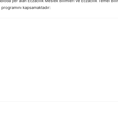
abloda yer alan Eczacılık Meslek Bilimleri ve Eczacılık Temel Bi
P programını kapsamaktadır: