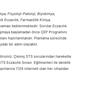
mya, Fizyoloji-Patoloji, Biyokimya,
nik Eczacılık, Farmasötik Kimya,
lmaması beklenmektedir. Sorular Eczacılık
alışmaya başlamadan önce ÇEP Programını
 planı hazırlanmalıdır. Planlama sürecinde
dalı bir adım olacaktır.
ilirsiniz. Çıkmış STS sorularından hareketle
 STS Eczacılık Sınavı Eğitmenleri ile denklik
ayınlarına 7/24 interneti olan her cihazdan