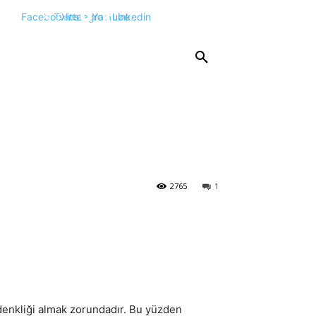
Facebook
Twitter
Instagram
Youtube
Linkedin
KPSS
DGS
YKS
YÖS
DİĞER
2765
1
 denkliği almak zorundadır. Bu yüzden