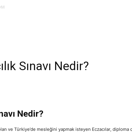
OM
DUS
EUS
SAHU
STS
TIPDİL
YÖKDİL
YDS
ALES
ık Sınavı Nedir?
navı Nedir?
olan ve Türkiye’de mesleğini yapmak isteyen Eczacılar, diploma