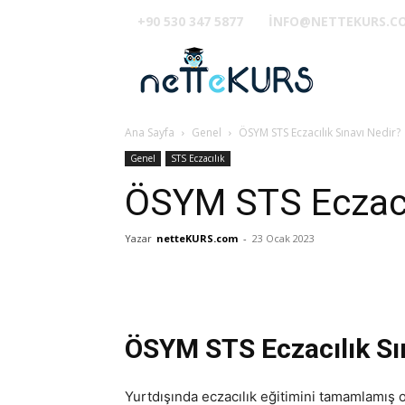
+90 530 347 5877
INFO@NETTEKURS.C
TUS
Ana Sayfa
Genel
ÖSYM STS Eczacılık Sınavı Nedir?
Genel
STS Eczacılık
ÖSYM STS Eczacıl
Yazar
netteKURS.com
-
23 Ocak 2023
ÖSYM STS Eczacılık Sı
Yurtdışında eczacılık eğitimini tamamlamış 