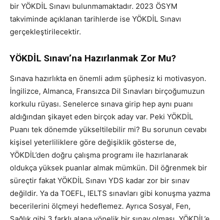
bir YÖKDİL Sınavı bulunmamaktadır. 2023 ÖSYM
takviminde açıklanan tarihlerde ise YÖKDİL Sınavı
gerçekleştirilecektir.
YÖKDİL Sınavı’na Hazırlanmak Zor Mu?
Sınava hazırlıkta en önemli adım şüphesiz ki motivasyon.
İngilizce, Almanca, Fransızca Dil Sınavları birçoğumuzun
korkulu rüyası. Senelerce sınava girip hep aynı puanı
aldığından şikayet eden birçok aday var. Peki YÖKDİL
Puanı tek dönemde yükseltilebilir mi? Bu sorunun cevabı
kişisel yeterliliklere göre değişiklik gösterse de,
YÖKDİL’den doğru çalışma programı ile hazırlanarak
oldukça yüksek puanlar almak mümkün. Dil öğrenmek bir
süreçtir fakat YÖKDİL Sınavı YDS kadar zor bir sınav
değildir. Ya da TOEFL, IELTS sınavları gibi konuşma yazma
becerilerini ölçmeyi hedeflemez. Ayrıca Sosyal, Fen,
Sağlık gibi 3 farklı alana yönelik bir sınav olması, YÖKDİL’e