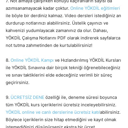
7. Not almaya çalışırken konuyu kaçıranların sayısı da
azımsanamayacak kadar çoktur.
Online YÖKDİL eğitimleri
ile böyle bir derdiniz kalmaz. Video dersleri istediğiniz an
durdurup notlarınızı alabilirsiniz. Üstelik çayınızı ve
kahvenizi yudumlayacak zamanınız da olur. Dahası,
YÖKDİL Çalışma Notlarını PDF olarak indirerek sayfalarca
not tutma zahmetinden de kurtulabilirsiniz!
8.
Online YÖKDİL Kampı
ve Hızlandırılmış YÖKDİL Kursları
ile YÖKDİL Sınavına dair birçok tekniği öğrenebileceğiniz
ve sınav taktiklerini elde edeceğiniz verimli bir süreç
geçirirsiniz.
9.
ÜCRETSİZ DENE
özelliği ile, deneme süresi boyunca
tüm YÖKDİL kurs içeriklerini ücretsiz inceleyebilirsiniz.
YÖKDİL online ve canlı derslerine ücretsiz katıl
abilirsiniz.
Böylece içeriklerin size hitap etmediğini ve kayıt olmak
istemediğinizi düşünürseniz ekstra bir ücret