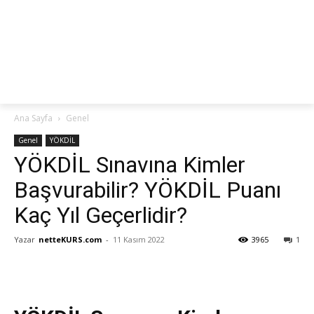
netteKURS
Ana Sayfa
Genel
Genel
YÖKDİL
YÖKDİL Sınavına Kimler
Başvurabilir? YÖKDİL Puanı
Kaç Yıl Geçerlidir?
Yazar
netteKURS.com
-
11 Kasım 2022
3965
1