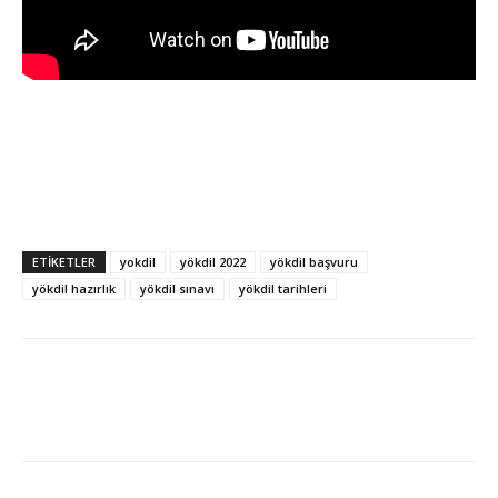
ETIKETLER
yokdil
yökdil 2022
yökdil başvuru
yökdil hazırlık
yökdil sınavı
yökdil tarihleri