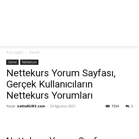
netteKURS
Ana Sayfa
Genel
Genel
Nettekurs
Nettekurs Yorum Sayfası,
Gerçek Kullanıcıların
Nettekurs Yorumları
Yazar
netteKURS.com
-
24 Ağustos 2021
7534
5