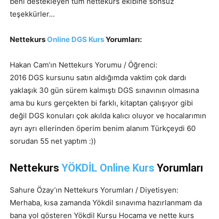
beni destekleyen tüm nettekurs ekibine sonsuz
teşekkürler…
Nettekurs
Online DGS Kurs
Yorumları:
Hakan Cam’ın Nettekurs Yorumu / Öğrenci:
2016 DGS kursunu satın aldığımda vaktim çok dardı
yaklaşık 30 gün sürem kalmıştı DGS sınavının olmasına
ama bu kurs gerçekten bi farklı, kitaptan çalışıyor gibi
değil DGS konuları çok akılda kalıcı oluyor ve hocalarımın
ayrı ayrı ellerinden öperim benim alanım Türkçeydi 60
sorudan 55 net yaptım :))
Nettekurs
YÖKDİL Online Kurs
Yorumları
Sahure Özay’ın Nettekurs Yorumları / Diyetisyen:
Merhaba, kısa zamanda Yökdil sınavıma hazırlanmam da
bana yol gösteren Yökdil Kursu Hocama ve nette kurs