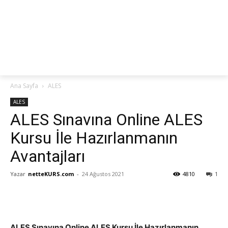
netteKURS
Ana Sayfa
ALES
ALES
ALES Sınavına Online ALES
Kursu İle Hazırlanmanın
Avantajları
Yazar
netteKURS.com
-
24 Ağustos 2021
4810
1
ALES Sınavına Online ALES Kursu İle Hazırlanmanın