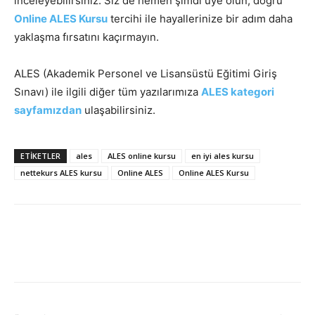
inceleyebilirsiniz. Siz de hemen şimdi üye olun, doğru
Online ALES Kursu
tercihi ile hayallerinize bir adım daha
yaklaşma fırsatını kaçırmayın.
ALES (Akademik Personel ve Lisansüstü Eğitimi Giriş
Sınavı) ile ilgili diğer tüm yazılarımıza
ALES kategori
sayfamızdan
ulaşabilirsiniz.
ETIKETLER
ales
ALES online kursu
en iyi ales kursu
nettekurs ALES kursu
Online ALES
Online ALES Kursu