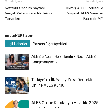
Önceki İçerik
Sonraki İçerik
Nettekurs Yorum Sayfası,
Çıkmış ALES Soruları İle
Gerçek Kullanıcıların Nettekurs
Çalışarak ALES Sınavları
Yorumları
Kazanılır Mı?
netteKURS.com
İlgili Haberler
Yazarın Diğer İçerikleri
ALES’e Nasıl Hazırlanılır? Nasıl ALES
Çalışmalıyım ?
Türkiye’nin İlk Yapay Zeka Destekli
Online ALES Kursu
ALES Online Kurslarıyla Hazırlık: 2025