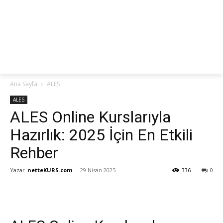
netteKURS
Ana Sayfa
ALES
ALES
ALES Online Kurslarıyla
Hazırlık: 2025 İçin En Etkili
Rehber
Yazar
netteKURS.com
-
29 Nisan 2025
336
0