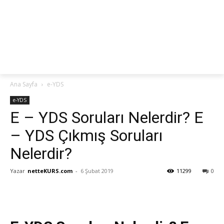
netteKURS
Ana Sayfa
e-YDS
e-YDS
E – YDS Soruları Nelerdir? E
– YDS Çıkmış Soruları
Nelerdir?
Yazar
netteKURS.com
-
6 Şubat 2019
11299
0