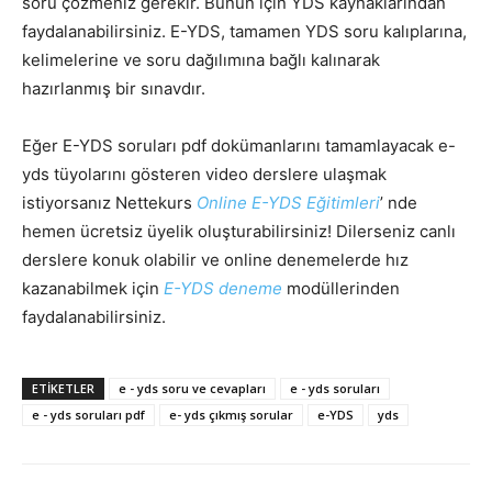
soru çözmeniz gerekir. Bunun için YDS kaynaklarından
faydalanabilirsiniz. E-YDS, tamamen YDS soru kalıplarına,
kelimelerine ve soru dağılımına bağlı kalınarak
hazırlanmış bir sınavdır.
Eğer E-YDS soruları pdf dokümanlarını tamamlayacak e-
yds tüyolarını gösteren video derslere ulaşmak
istiyorsanız Nettekurs
Online E-YDS Eğitimleri
’ nde
hemen ücretsiz üyelik oluşturabilirsiniz! Dilerseniz canlı
derslere konuk olabilir ve online denemelerde hız
kazanabilmek için
E-YDS deneme
modüllerinden
faydalanabilirsiniz.
ETIKETLER
e - yds soru ve cevapları
e - yds soruları
e - yds soruları pdf
e- yds çıkmış sorular
e-YDS
yds