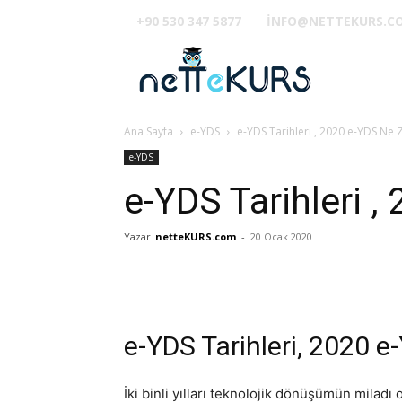
+90 530 347 5877
INFO@NETTEKURS.C
TUS
Ana Sayfa
e-YDS
e-YDS Tarihleri , 2020 e-YDS Ne
e-YDS
e-YDS Tarihleri 
Yazar
netteKURS.com
-
20 Ocak 2020
e-YDS Tarihleri, 2020 
İki binli yılları teknolojik dönüşümün miladı