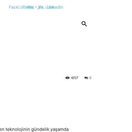
Facebook
Twitter
Instagram
Youtube
Linkedin
KPSS
DGS
YKS
YÖS
DİĞER
4357
0
aren teknolojinin gündelik yaşamda