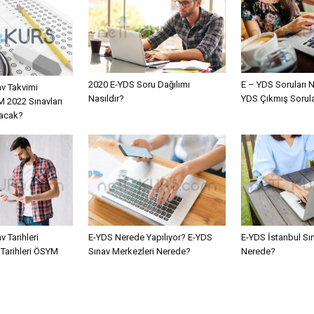
2020 E-YDS Soru Dağılımı
E – YDS Soruları N
v Takvimi
Nasıldır?
YDS Çıkmış Sorula
 2022 Sınavları
lacak?
 Tarihleri
E-YDS Nerede Yapılıyor? E-YDS
E-YDS İstanbul Sı
 Tarihleri ÖSYM
Sınav Merkezleri Nerede?
Nerede?