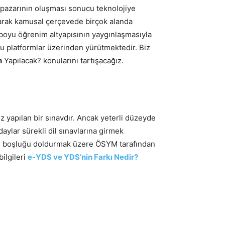
ış pazarının oluşması sonucu teknolojiye
 aşarak kamusal çerçevede birçok alanda
m boyu öğrenim altyapısının yaygınlaşmasıyla
 bu platformlar üzerinden yürütmektedir. Biz
n
Yapılacak? konularını tartışacağız.
ez yapılan bir sınavdır. Ancak yeterli düzeyde
daylar sürekli dil sınavlarına girmek
bu boşluğu doldurmak üzere ÖSYM tarafından
ilgileri
e-YDS ve YDS’nin Farkı Nedir?