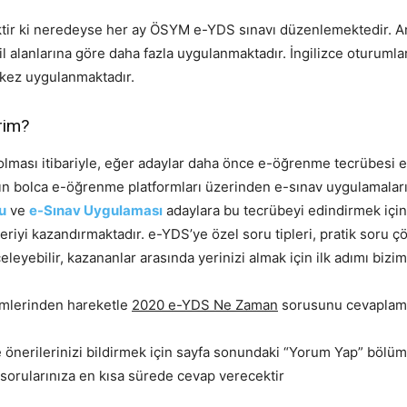
ektir ki neredeyse her ay ÖSYM e-YDS sınavı düzenlemektedir. A
l alanlarına göre daha fazla uygulanmaktadır. İngilizce oturumlar i
 kez uygulanmaktadır.
rim?
olması itibariyle, eğer adaylar daha önce e-öğrenme tecrübesi ed
ın bolca e-öğrenme platformları üzerinden e-sınav uygulamaların
u
ve
e-Sınav Uygulaması
adaylara bu tecrübeyi edindirmek için 
ceriyi kazandırmaktadır. e-YDS’ye özel soru tipleri, pratik soru ç
yebilir, kazananlar arasında yerinizi almak için ilk adımı bizimle
mlerinden hareketle
2020 e-YDS Ne Zaman
sorusunu cevaplamay
önerilerinizi bildirmek için sayfa sonundaki “Yorum Yap” bölümün
 sorularınıza en kısa sürede cevap verecektir