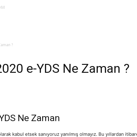
OM
DUS
EUS
SAHU
STS
TIPDİL
YÖKDİL
YDS
ALES
 Zaman ?
, 2020 e-YDS Ne Zaman ?
e-YDS Ne Zaman
 olarak kabul etsek sanıyoruz yanılmış olmayız. Bu yıllardan itib