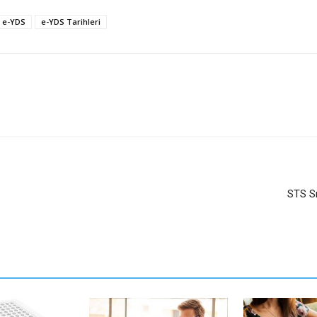
e-YDS
e-YDS Tarihleri
STS Sı