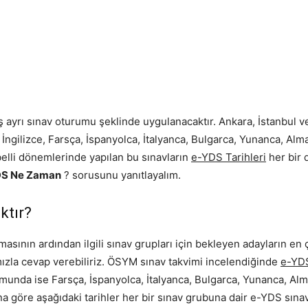
eş ayrı sınav oturumu şeklinde uygulanacaktır. Ankara, İstanbul 
 İngilizce, Farsça, İspanyolca, İtalyanca, Bulgarca, Yunanca, Al
n belli dönemlerinde yapılan bu sınavların
e-YDS Tarihleri
her bir d
S Ne Zaman
? sorusunu yanıtlayalım.
ktır?
masının ardından ilgili sınav grupları için bekleyen adayların en
zla cevap verebiliriz. ÖSYM sınav takvimi incelendiğinde
e-YDS
rumunda ise Farsça, İspanyolca, İtalyanca, Bulgarca, Yunanca, A
na göre aşağıdaki tarihler her bir sınav grubuna dair e-YDS sınav