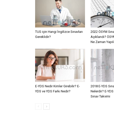
TUS için Hangi İngilizce Sınavları
2022 ÖSYM Sına
Gereklidir?
Açıklandı? ÖSYM
Ne Zaman Yapı
E-YDS Nedir Kimler Girebilir? E-
2018 E-YDS Sınav
YDS ve YDS Farkı Nedir?
Nelerdir? E-YDS
Sınav Takvimi