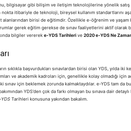
nu, bilgisayar gibi bilişim ve iletişim teknolojilerine yönelik sat
n nokta itibariyle de teknoloji, bireysel kullanım standartlarını
t alanlarından birisi de eğitimdir. Özellikle e-öğrenim ve yaşa
urumlar gerek eğitim gerekse de sınav faaliyetlerini aktif olarak
kında bilgiler vererek
e-YDS Tarihleri
ve
2020 e-YDS Ne Zama
arı
ın sıklıkla başvurdukları sınavlardan birisi olan YDS, yılda iki k
ları ve akademik kadroları için, genellikle kolay olmadığı için a
aki sınav için beklemek zorunda kalmaktaydılar. e-YDS tam da 
kımından YDS’den çok da farkı olmayan bu sınava dair detaylı b
-YDS
Tarihleri konusuna yakından bakalım.